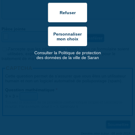
Pièce jointe
Consentement
J'accepte que les informations saisies dans ce formulaire soient
*
Consulter la Politique de protection
utilisées, exploitées, traitées par la Ville de Saran pour le
des données de la ville de Saran
traitement de ma demande.
CAPTCHA
Cette question permet de s'assurer que vous êtes un utilisateur
humain et non un logiciel automatisé de pollupostage (spam).
Question mathématique
*
9 + 3 =
Trouvez la solution de ce problème mathématique simple et saisissez le
résultat. Par exemple, pour 1 + 3, saisissez 4.
Dernière mise à jour : 08 août 2018