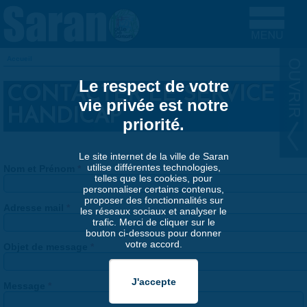
Aller au contenu principal
Accueil
VOUS ÊTES ICI
Le respect de votre
CONTACTER LE SERVICE
vie privée est notre
HANDICAP
priorité.
Le site internet de la ville de Saran
utilise différentes technologies,
Nom et Prénom
*
telles que les cookies, pour
personnaliser certains contenus,
proposer des fonctionnalités sur
Adresse mail
*
les réseaux sociaux et analyser le
trafic. Merci de cliquer sur le
bouton ci-dessous pour donner
votre accord.
Objet de message
*
Message
*