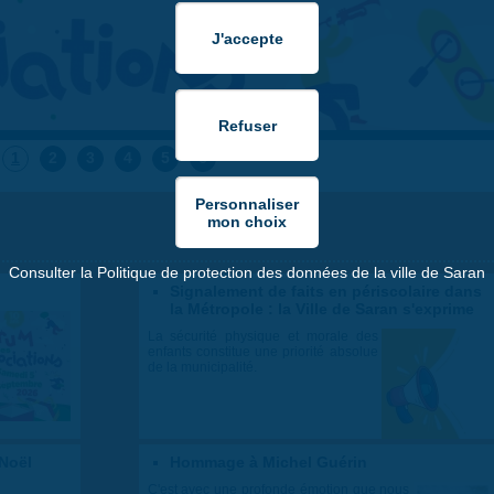
1
2
3
4
5
6
Consulter la Politique de protection des données de la ville de Saran
Signalement de faits en périscolaire dans
la Métropole : la Ville de Saran s'exprime
La sécurité physique et morale des
enfants constitue une priorité absolue
de la municipalité.
 Noël
Hommage à Michel Guérin
C'est avec une profonde émotion que nous