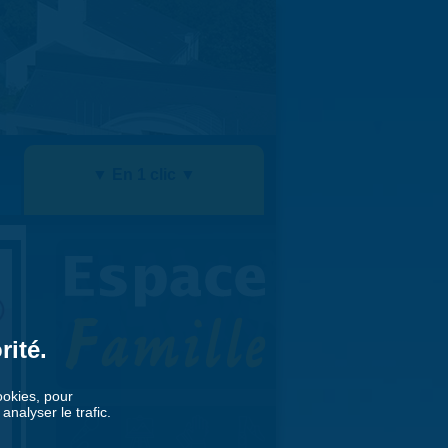
▼ En 1 clic ▼
rité.
cookies, pour
nalyser le trafic.