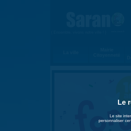
Aller au contenu principal
{ Ensemble, vivons notre ville ! }
www.saran.fr
Mairie
La ville
Citoyenneté
D
Le r
Le site inte
personnaliser cer