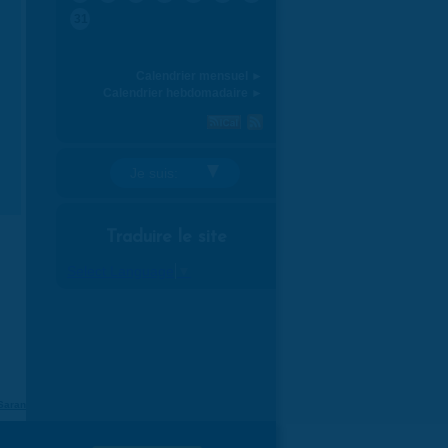
31
Calendrier mensuel ►
Calendrier hebdomadaire ►
Je suis:
Traduire le site
Select Language
▼
Saran