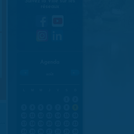
Suivez la Ville sur les
réseaux
Agenda
«
»
août
L
M
M
J
V
S
D
1
2
3
4
5
6
7
8
9
10
11
12
13
14
15
16
17
18
19
20
21
22
23
24
25
26
27
28
29
30