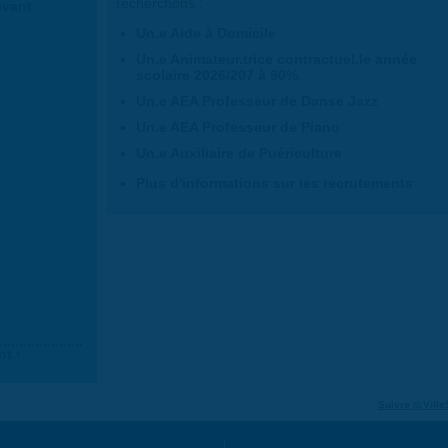
recherchons :
ivant
Un.e Aide à Domicile
Un.e Animateur.trice contractuel.le année
scolaire 2026/207 à 90%
Un.e AEA Professeur de Danse Jazz
Un.e AEA Professeur de Piano
Un.e Auxiliaire de Puériculture
Plus d'informations sur les recrutements
nt ›
Suivre @Ville