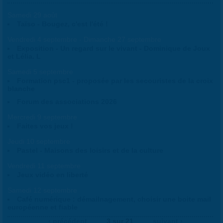
Samedi 29 août
Taïso - Bougez, c'est l'été !
Vendredi 4 septembre - Dimanche 27 septembre
Exposition - Un regard sur le vivant - Dominique de Joux
et Lélia. L
Samedi 5 septembre
Formation psc1 - proposée par les secouristes de la croix
blanche
Forum des associations 2026
Mercredi 9 septembre
Faites vos jeux !
Jeudi 10 septembre
Pastel - Maisons des loisirs et de la culture
Vendredi 11 septembre
Jeux vidéo en liberté
Samedi 12 septembre
Café numérique : démailnagement, choisir une boite mail
européenne et fiable
‹ précédent
3 sur 21
suivant ›