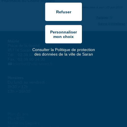
Pharmacie du Chêne Maillard
Dernière mise à jour : 25 juin 2019
Partager
Suivre @VilleSaran
Mairie
Place de la liberté
Consulter la Politique de protection
45774 Saran Cedex
des données de la ville de Saran
Tél. : 02 38 80 34 00
Fax : 02 38 80 34 30
courrier@ville-saran.fr
Horaires
Du lundi au vendredi :
8h30 > 12h
13h > 16h30
Plan du site
Flux RSS
Mentions Légales