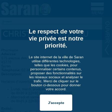
Aller au contenu principal
Accueil
VOUS ÊTES ICI
Le respect de votre
CHRISTELLE MAZEAU
vie privée est notre
priorité.
Pharmacie
Adresse:
Le site internet de la ville de Saran
675 avenue des Champs Gareaux
utilise différentes technologies,
45770
telles que les cookies, pour
Saran
personnaliser certains contenus,
Telephone:
02.38.73.39.29
proposer des fonctionnalités sur
Description:
les réseaux sociaux et analyser le
trafic. Merci de cliquer sur le
Horaires d'ouverture :
bouton ci-dessous pour donner
Lundi, mardi, jeudi et vendredi
votre accord.
de 8h30 à 12h30 et de 14h15 à 19h15
Mercredi et samedi
de 8h45 à 12h30 et de 14h15 à 19h15
Entité: