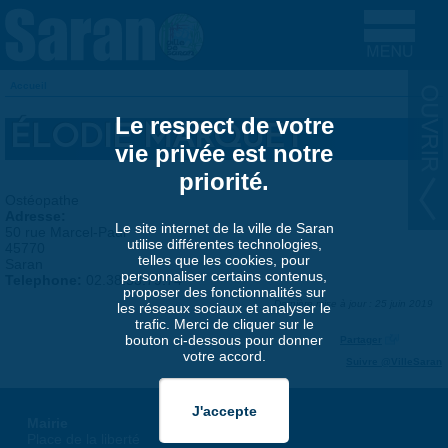
Aller au contenu principal
Accueil
VOUS ÊTES ICI
Le respect de votre
ÉLODIE MARQUET
vie privée est notre
priorité.
Ostéopathe
Adresse:
Le site internet de la ville de Saran
50 rue Marcel-Paul
utilise différentes technologies,
45770
telles que les cookies, pour
Saran
personnaliser certains contenus,
Telephone:
02.38.53.79.74
proposer des fonctionnalités sur
Dernière mise à jour : 25 juin 2019
les réseaux sociaux et analyser le
trafic. Merci de cliquer sur le
bouton ci-dessous pour donner
Partager
votre accord.
Suivre @VilleSaran
Mairie
Place de la liberté