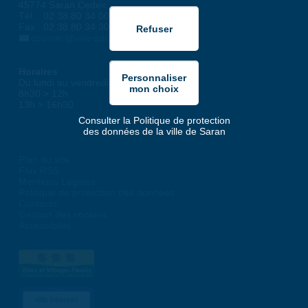
45774 Saran Cedex
Tél. : 02 38 80 34 00
Fax : 02 38 80 34 30
courrier@ville-saran.fr
Horaires
Du lundi au vendredi :
8h30 > 12h
13h > 16h30
Consulter la Politique de protection
des données de la ville de Saran
Plan du site
Flux RSS
Mentions Légales
Politique de protection des données
Contacts
Gestion des cookies
Accessibilité