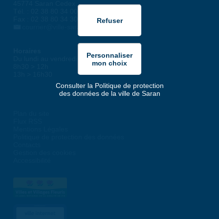
45774 Saran Cedex
Tél. : 02 38 80 34 00
Fax : 02 38 80 34 30
courrier@ville-saran.fr
Horaires
Du lundi au vendredi :
8h30 > 12h
13h > 16h30
Consulter la Politique de protection
des données de la ville de Saran
Plan du site
Flux RSS
Mentions Légales
Politique de protection des données
Contacts
Gestion des cookies
Accessibilité