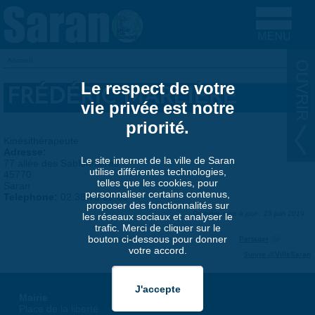
Aller au contenu principal
Accueil
VOUS ÊTES ICI
Le respect de votre
FRÉDÉRIC MARLIÈRE
vie privée est notre
priorité.
Kinésithérapeute
Adresse:
Le site internet de la ville de Saran
77 allée des Sablonnières
utilise différentes technologies,
45770
telles que les cookies, pour
Saran
personnaliser certains contenus,
Telephone:
02.38.73.92.80
proposer des fonctionnalités sur
Dernière mise à jour : 25 juin 2019
les réseaux sociaux et analyser le
trafic. Merci de cliquer sur le
bouton ci-dessous pour donner
Partager
votre accord.
Suivre @VilleSaran
Mairie
Place de la liberté