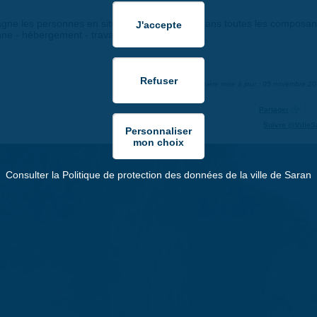
mpagne les personnes en situation de handicap dans toutes les composan
 - hébergement - travail - loisirs...).
Dernière mise à jour : 05 novembre 2
Partager
Suivre @VilleS
Consulter la Politique de protection des données de la ville de Saran