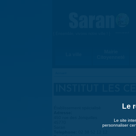
Aller au contenu principal
{ Ensemble, vivons notre ville ! }
www.saran.fr
Mairie
La ville
Citoyenneté
Accueil
VOUS ÊTES ICI
INSTITUT LES C
Le r
Établissement spécialisé
Adresse:
450 rue des Jonquilles
Le site inte
45770
personnaliser cer
Saran
Telephone:
02 38 52 12 12