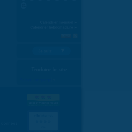
31
Calendrier mensuel ►
Calendrier hebdomadaire ►
Je suis:
Traduire le site
Select Language
▼
es données