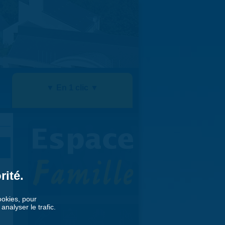
▼ En 1 clic ▼
rité.
cookies, pour
nalyser le trafic.