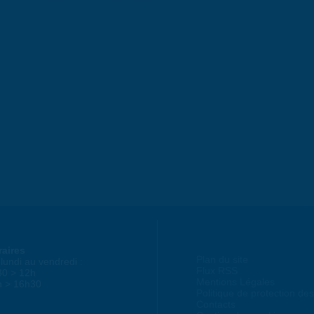
raires
Plan du site
lundi au vendredi :
Flux RSS
30 > 12h
Mentions Légales
h > 16h30
Politique de protection d
Contacts