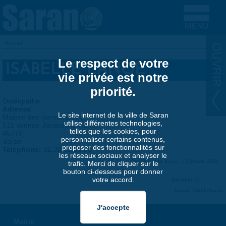
Aller au contenu principal
Accueil
VOUS ÊTES ICI
Le respect de votre
ISABELLE LANOË
vie privée est notre
priorité.
Ostéopathe
Adresse:
Le site internet de la ville de Saran
Maison des consultations
utilise différentes technologies,
511 avenue Jacqueline-Auriol
telles que les cookies, pour
45770
personnaliser certains contenus,
Saran
proposer des fonctionnalités sur
Telephone:
02.38.62.29.00
les réseaux sociaux et analyser le
Dernière mise à jour : 15 janvier 2020
trafic. Merci de cliquer sur le
bouton ci-dessous pour donner
votre accord.
Partager
Suivre @VilleSaran
Mairie