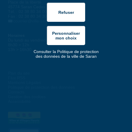
Place de la liberté
45774 Saran Cedex
Tél. : 02 38 80 34 00
Fax : 02 38 80 34 30
courrier@ville-saran.fr
Horaires
Du lundi au vendredi :
8h30 > 12h
13h > 16h30
Consulter la Politique de protection
des données de la ville de Saran
Plan du site
Flux RSS
Mentions Légales
Politique de protection des données
Contacts
Gestion des cookies
Accessibilité