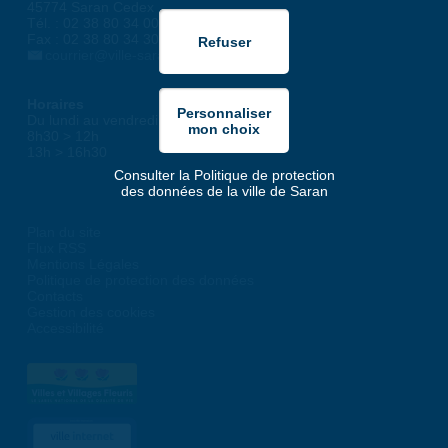
45774 Saran Cedex
Tél. : 02 38 80 34 00
Fax : 02 38 80 34 30
courrier@ville-saran.fr
Horaires
Du lundi au vendredi :
8h30 > 12h
13h > 16h30
Consulter la Politique de protection
des données de la ville de Saran
Plan du site
Flux RSS
Mentions Légales
Politique de protection des données
Contacts
Gestion des cookies
Accessibilité