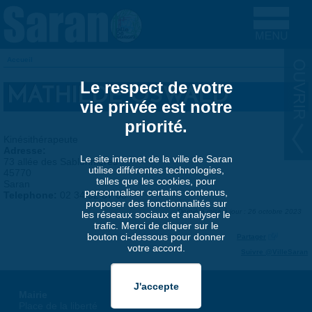
Aller au contenu principal
Accueil
VOUS ÊTES ICI
Le respect de votre
MATHILDE OSWALD
vie privée est notre
priorité.
Kinésithérapeute
Adresse:
Le site internet de la ville de Saran
73 allée des Sablonnières
utilise différentes technologies,
45770
telles que les cookies, pour
Saran
personnaliser certains contenus,
Telephone:
02 34 52 07 08
proposer des fonctionnalités sur
Dernière mise à jour : 26 octobre 2023
les réseaux sociaux et analyser le
trafic. Merci de cliquer sur le
bouton ci-dessous pour donner
Partager
votre accord.
Suivre @VilleSaran
Mairie
Place de la liberté