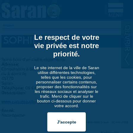
Aller au contenu principal
Accueil
VOUS ÊTES ICI
Le respect de votre
SOPHIE TEMPLIER
vie privée est notre
priorité.
Soins hors d'un cadre réglementé
Adresse:
Le site internet de la ville de Saran
Consultation à Biocoop - 40 rue Gabriel Debacq
utilise différentes technologies,
ou à domicile
telles que les cookies, pour
45770
personnaliser certains contenus,
Saran
proposer des fonctionnalités sur
Telephone:
06 64 94 95 35
les réseaux sociaux et analyser le
Description:
trafic. Merci de cliquer sur le
bouton ci-dessous pour donner
www.naturopathe-saran.fr
votre accord.
Entité:
Naturopathe
Dernière mise à jour : 20 mai 2021
Partager