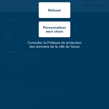
Suivre @VilleSaran
Mairie
Place de la liberté
45774 Saran Cedex
Tél. : 02 38 80 34 00
Fax : 02 38 80 34 30
courrier@ville-saran.fr
Consulter la Politique de protection
des données de la ville de Saran
Horaires
Du lundi au vendredi :
8h30 > 12h
13h > 16h30
Plan du site
Flux RSS
Mentions Légales
Politique de protection des données
Contacts
Gestion des cookies
Accessibilité