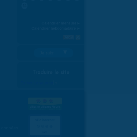
31
Calendrier mensuel ►
Calendrier hebdomadaire ►
Je suis:
Traduire le site
Select Language
▼
es données