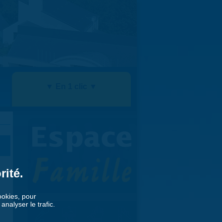
▼ En 1 clic ▼
rité.
cookies, pour
nalyser le trafic.