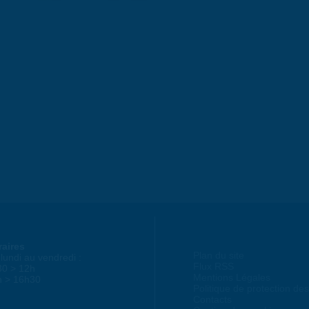
raires
Plan du site
lundi au vendredi :
Flux RSS
30 > 12h
Mentions Légales
h > 16h30
Politique de protection d
Contacts