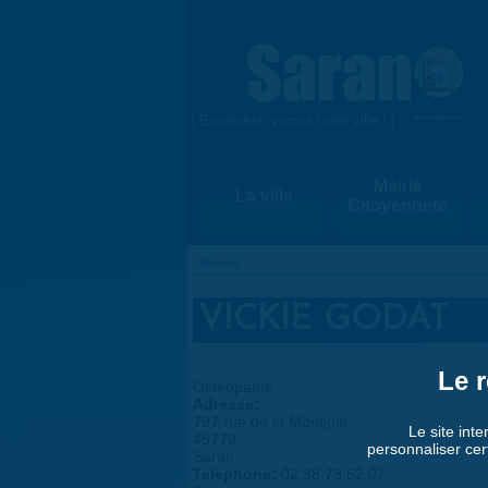
Aller au contenu principal
{ Ensemble, vivons notre ville ! }
www.saran.fr
Mairie
La ville
Citoyenneté
Accueil
VOUS ÊTES ICI
VICKIE GODAT
Le r
Ostéopathe
Adresse:
797 rue de la Montjoie
Le site inte
45770
personnaliser cer
Saran
Telephone:
02.38.73.62.07