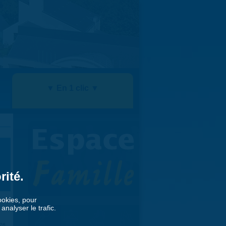
▼ En 1 clic ▼
rité.
cookies, pour
nalyser le trafic.
026