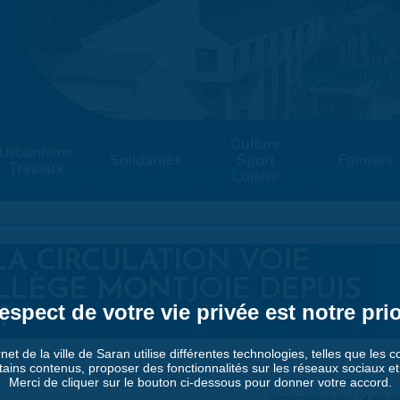
Culture
Urbanisme
Solidarités
Sport
Familles
Travaux
Loisirs
LA CIRCULATION VOIE
LÈGE MONTJOIE DEPUIS
espect de votre vie privée est notre prio
T
rnet de la ville de Saran utilise différentes technologies, telles que les 
tains contenus, proposer des fonctionnalités sur les réseaux sociaux et a
Merci de cliquer sur le bouton ci-dessous pour donner votre accord.
Dernière mise à jour : 04 mai 2