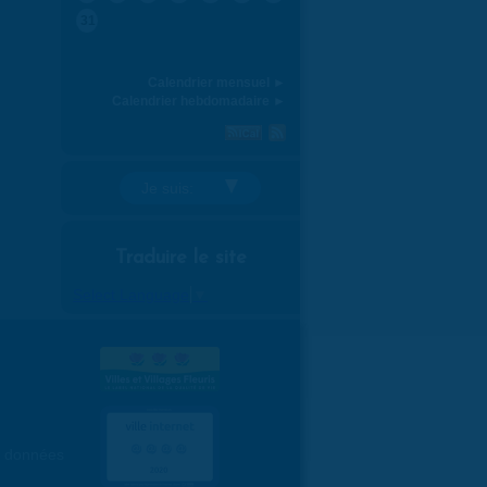
31
Calendrier mensuel ►
Calendrier hebdomadaire ►
Je suis:
Traduire le site
Select Language
▼
es données