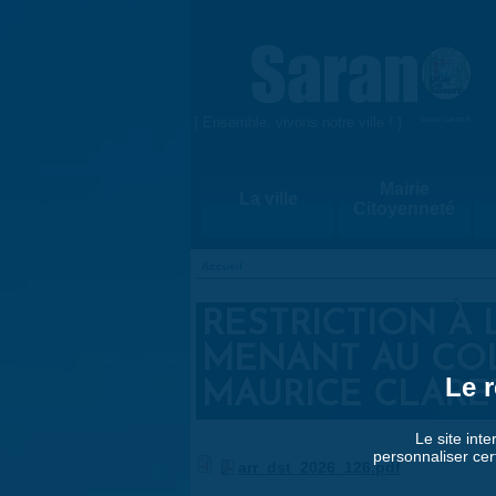
Aller au contenu principal
{ Ensemble, vivons notre ville ! }
www.saran.fr
Mairie
La ville
Citoyenneté
Accueil
VOUS ÊTES ICI
RESTRICTION À 
MENANT AU COL
Le r
MAURICE CLARE
Le site inte
personnaliser cer
arr_dst_2026_126.pdf