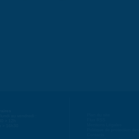
raires
Plan du site
lundi au vendredi :
Flux RSS
30 > 12h
Mentions Légales
h > 16h30
Politique de protection d
Contacts