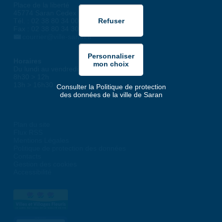
Place de la liberté
45774 Saran Cedex
Tél. : 02 38 80 34 00
Fax : 02 38 80 34 30
courrier@ville-saran.fr
Horaires
Du lundi au vendredi :
8h30 > 12h
13h > 16h30
Consulter la Politique de protection
des données de la ville de Saran
Plan du site
Flux RSS
Mentions Légales
Politique de protection des données
Contacts
Gestion des cookies
Accessibilité