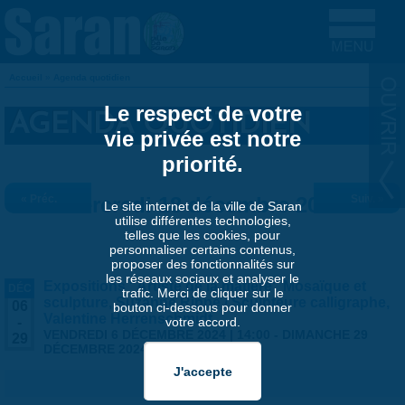
Aller au contenu principal
Accueil
»
Agenda quotidien
VOUS ÊTES ICI
Le respect de votre
AGENDA QUOTIDIEN
vie privée est notre
priorité.
« Préc.
Mercredi 18 décembre 2024
Suiv. »
Le site internet de la ville de Saran
utilise différentes technologies,
telles que les cookies, pour
personnaliser certains contenus,
proposer des fonctionnalités sur
les réseaux sociaux et analyser le
Expositions "Artiste de la matière" Mosaïque et
DÉC
trafic. Merci de cliquer sur le
sculpture, Suzanne Rippe / Sculpteure calligraphe,
06
bouton ci-dessous pour donner
Valentine Herrenschmidt
votre accord.
-
VENDREDI 6 DÉCEMBRE 2024 | 14:00
-
DIMANCHE 29
29
DÉCEMBRE 2024 | 17:30