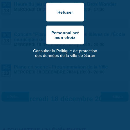
Heure du jeu vidéo : Super Mario Bros Wonder
DÉC
MERCREDI 18 DÉCEMBRE 2024 |
15:00
-
17:30
18
Concert "Piano en scène" par les élèves de l'École
DÉC
municipale de Musique
18
MERCREDI 18 DÉCEMBRE 2024 |
19:00
-
20:30
Consulter la Politique de protection
des données de la ville de Saran
Piano en scène - Programmation de la Ville
DÉC
MERCREDI 18 DÉCEMBRE 2024 |
19:00
-
20:00
18
« Préc.
Mercredi 18 décembre 2024
Suiv. »