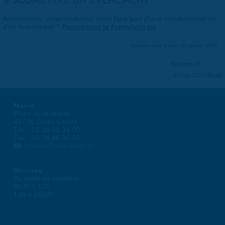
SOUMETTRE UN ÉVÉNEMENT
Associations, vous souhaitez nous faire part d'une manifestation ou
d'un événement ?
Remplissez le formulaire ici
.
Dernière mise à jour : 01 janvier 1970
Partager
Suivre @VilleSaran
Mairie
Place de la liberté
45774 Saran Cedex
Tél. : 02 38 80 34 00
Fax : 02 38 80 34 30
courrier@ville-saran.fr
Horaires
Du lundi au vendredi :
8h30 > 12h
13h > 16h30