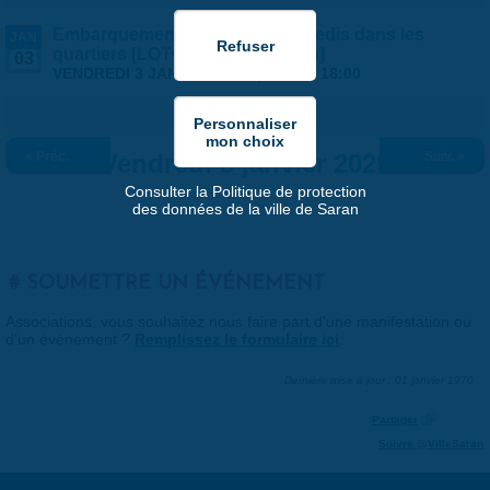
Embarquement vers... les mercredis dans les
JAN
quartiers [LOTO - Salle des fêtes]
03
VENDREDI 3 JANVIER 2025 |
14:00
-
18:00
« Préc.
Vendredi 3 janvier 2025
Suiv. »
Consulter la Politique de protection
des données de la ville de Saran
SOUMETTRE UN ÉVÉNEMENT
Associations, vous souhaitez nous faire part d'une manifestation ou
d'un événement ?
Remplissez le formulaire ici
.
Dernière mise à jour : 01 janvier 1970
Partager
Suivre @VilleSaran