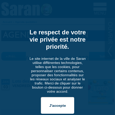
Aller au contenu principal
Accueil
»
Agenda quotidien
VOUS ÊTES ICI
Le respect de votre
AGENDA QUOTIDIEN
vie privée est notre
priorité.
« Préc.
Vendredi 3 janvier 2025
Suiv. »
Le site internet de la ville de Saran
utilise différentes technologies,
telles que les cookies, pour
personnaliser certains contenus,
proposer des fonctionnalités sur
les réseaux sociaux et analyser le
Loto des enfants
JAN
trafic. Merci de cliquer sur le
VENDREDI 3 JANVIER 2025 |
14:00
-
18:00
03
bouton ci-dessous pour donner
votre accord.