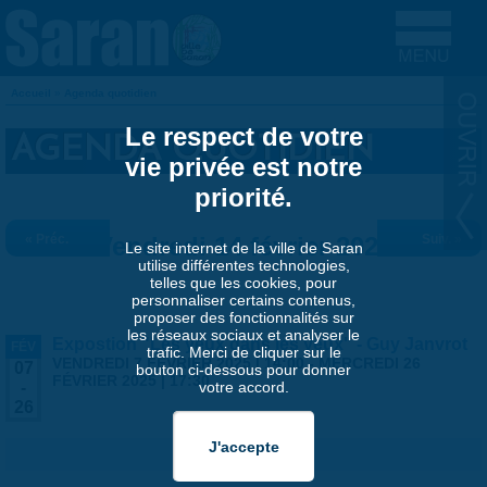
Aller au contenu principal
Accueil
»
Agenda quotidien
VOUS ÊTES ICI
Le respect de votre
AGENDA QUOTIDIEN
vie privée est notre
priorité.
« Préc.
Vendredi 14 février 2025
Suiv. »
Le site internet de la ville de Saran
utilise différentes technologies,
telles que les cookies, pour
personnaliser certains contenus,
proposer des fonctionnalités sur
les réseaux sociaux et analyser le
Expostion "Les yeux dans les yeux" - Guy Janvrot
FÉV
trafic. Merci de cliquer sur le
VENDREDI 7 FÉVRIER 2025 | 14:00
-
MERCREDI 26
07
bouton ci-dessous pour donner
FÉVRIER 2025 | 17:30
votre accord.
-
26