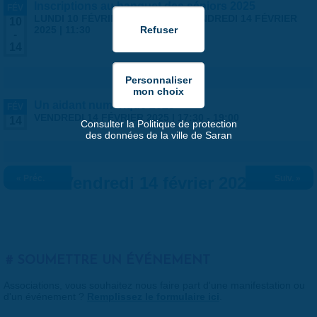
Inscriptions au banquet des séniors 2025
FÉV
LUNDI 10 FÉVRIER 2025 | 9:00
-
VENDREDI 14 FÉVRIER
10
2025 | 11:30
-
14
Un aidant numérique 2025
FÉV
VENDREDI 14 FÉVRIER 2025 |
17:30
-
19:00
14
Consulter la Politique de protection
des données de la ville de Saran
« Préc.
Vendredi 14 février 2025
Suiv. »
SOUMETTRE UN ÉVÉNEMENT
Associations, vous souhaitez nous faire part d'une manifestation ou
d'un événement ?
Remplissez le formulaire ici
.