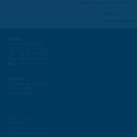
Dernière mise à jour : 01 janvier 1970
Partager
Suivre @VilleSaran
Mairie
Place de la liberté
45774 Saran Cedex
Tél. : 02 38 80 34 00
Fax : 02 38 80 34 30
courrier@ville-saran.fr
Horaires
Du lundi au vendredi :
8h30 > 12h
13h > 16h30
Plan du site
Flux RSS
Mentions Légales
Politique de protection des données