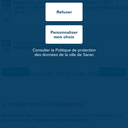
Stage bien-être Relaxation et méditation - MLC
FÉV
LUNDI 17 FÉVRIER 2025 | 19:00
-
JEUDI 20 FÉVRIER 2025 |
17
20:15
-
20
Histoires pour les petites oreilles
FÉV
MERCREDI 19 FÉVRIER 2025 |
10:00
-
11:30
19
Consulter la Politique de protection
des données de la ville de Saran
« Préc.
Mercredi 19 février 2025
Suiv. »
SOUMETTRE UN ÉVÉNEMENT
Associations, vous souhaitez nous faire part d'une manifestation ou
d'un événement ?
Remplissez le formulaire ici
.