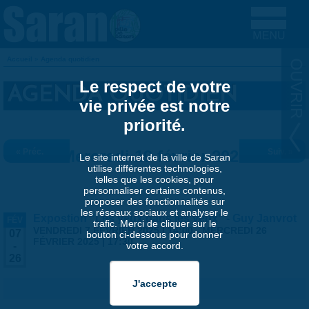
Aller au contenu principal
Accueil
»
Agenda quotidien
VOUS ÊTES ICI
Le respect de votre
AGENDA QUOTIDIEN
vie privée est notre
priorité.
« Préc.
Mercredi 19 février 2025
Suiv. »
Le site internet de la ville de Saran
utilise différentes technologies,
telles que les cookies, pour
personnaliser certains contenus,
proposer des fonctionnalités sur
les réseaux sociaux et analyser le
Expostion "Les yeux dans les yeux" - Guy Janvrot
FÉV
trafic. Merci de cliquer sur le
VENDREDI 7 FÉVRIER 2025 | 14:00
-
MERCREDI 26
07
bouton ci-dessous pour donner
FÉVRIER 2025 | 17:30
votre accord.
-
26