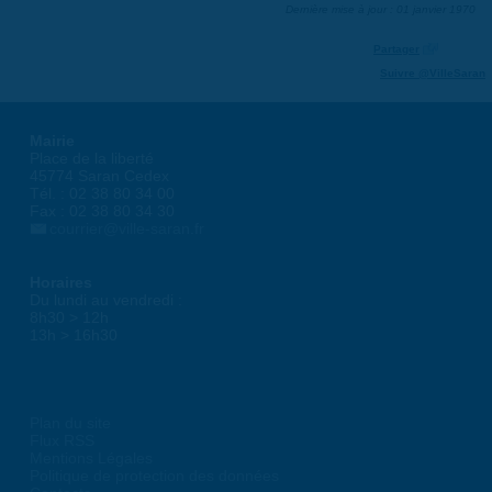
Dernière mise à jour : 01 janvier 1970
Partager
Suivre @VilleSaran
Mairie
Place de la liberté
45774 Saran Cedex
Tél. : 02 38 80 34 00
Fax : 02 38 80 34 30
courrier@ville-saran.fr
Horaires
Du lundi au vendredi :
8h30 > 12h
13h > 16h30
Plan du site
Flux RSS
Mentions Légales
Politique de protection des données