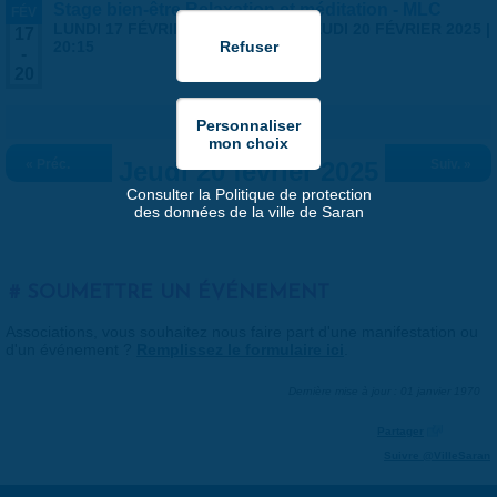
Stage bien-être Relaxation et méditation - MLC
FÉV
LUNDI 17 FÉVRIER 2025 | 19:00
-
JEUDI 20 FÉVRIER 2025 |
17
20:15
-
20
« Préc.
Jeudi 20 février 2025
Suiv. »
Consulter la Politique de protection
des données de la ville de Saran
SOUMETTRE UN ÉVÉNEMENT
Associations, vous souhaitez nous faire part d'une manifestation ou
d'un événement ?
Remplissez le formulaire ici
.
Dernière mise à jour : 01 janvier 1970
Partager
Suivre @VilleSaran