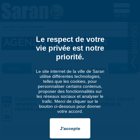
Aller au contenu principal
Accueil
»
Agenda quotidien
VOUS ÊTES ICI
Le respect de votre
AGENDA QUOTIDIEN
vie privée est notre
priorité.
« Préc.
Jeudi 20 février 2025
Suiv. »
Le site internet de la ville de Saran
utilise différentes technologies,
telles que les cookies, pour
personnaliser certains contenus,
proposer des fonctionnalités sur
les réseaux sociaux et analyser le
Expostion "Les yeux dans les yeux" - Guy Janvrot
FÉV
trafic. Merci de cliquer sur le
VENDREDI 7 FÉVRIER 2025 | 14:00
-
MERCREDI 26
07
bouton ci-dessous pour donner
FÉVRIER 2025 | 17:30
votre accord.
-
26