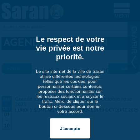
Aller au contenu principal
Accueil
»
Agenda quotidien
VOUS ÊTES ICI
Le respect de votre
AGENDA QUOTIDIEN
vie privée est notre
priorité.
« Préc.
Mercredi 3 septembre 2025
Suiv. »
Le site internet de la ville de Saran
utilise différentes technologies,
telles que les cookies, pour
personnaliser certains contenus,
proposer des fonctionnalités sur
les réseaux sociaux et analyser le
Grande collecte de soutiens-gorge - Octobre rose
SEP
trafic. Merci de cliquer sur le
-
2025
bouton ci-dessous pour donner
OCT
LUNDI 1 SEPTEMBRE 2025
-
VENDREDI 10 OCTOBRE 2025
votre accord.
01
-
10