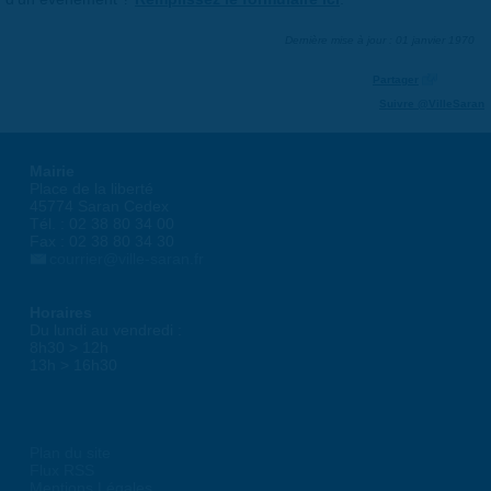
Dernière mise à jour : 01 janvier 1970
Partager
Suivre @VilleSaran
Mairie
Place de la liberté
45774 Saran Cedex
Tél. : 02 38 80 34 00
Fax : 02 38 80 34 30
courrier@ville-saran.fr
Horaires
Du lundi au vendredi :
8h30 > 12h
13h > 16h30
Plan du site
Flux RSS
Mentions Légales