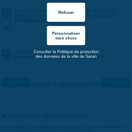
Exposition - Vies Silencieuses - GB de Zsitvaÿ
SEP
VENDREDI 5 SEPTEMBRE 2025 | 14:00
-
JEUDI 25
05
SEPTEMBRE 2025 | 18:30
-
25
Consulter la Politique de protection
Caen x Les Septors
SEP
des données de la ville de Saran
VENDREDI 5 SEPTEMBRE 2025 |
20:30
-
23:00
05
« Préc.
Vendredi 5 septembre 2025
Suiv. »
SOUMETTRE UN ÉVÉNEMENT
Associations, vous souhaitez nous faire part d'une manifestation ou
d'un événement ?
Remplissez le formulaire ici
.