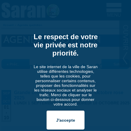
Aller au contenu principal
Accueil
»
Agenda quotidien
VOUS ÊTES ICI
Le respect de votre
AGENDA QUOTIDIEN
vie privée est notre
priorité.
« Préc.
Vendredi 5 septembre 2025
Suiv. »
Le site internet de la ville de Saran
utilise différentes technologies,
telles que les cookies, pour
personnaliser certains contenus,
proposer des fonctionnalités sur
les réseaux sociaux et analyser le
Grande collecte de soutiens-gorge - Octobre rose
SEP
trafic. Merci de cliquer sur le
-
2025
bouton ci-dessous pour donner
OCT
LUNDI 1 SEPTEMBRE 2025
-
VENDREDI 10 OCTOBRE 2025
votre accord.
01
-
10