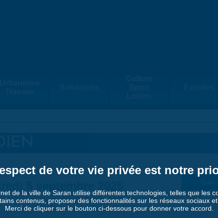
Culture
Urbanisme
Solidarités
Sport
Familles
Travaux
Loisirs
DIEN
espect de votre vie privée est notre prio
redi 5 septembre 2025
Suiv. 
rnet de la ville de Saran utilise différentes technologies, telles que les 
tains contenus, proposer des fonctionnalités sur les réseaux sociaux et a
Merci de cliquer sur le bouton ci-dessous pour donner votre accord.