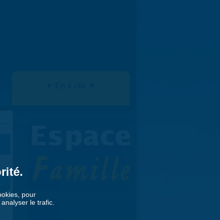
▼ En 1 clic ▼
rité.
»
cookies, pour
nalyser le trafic.