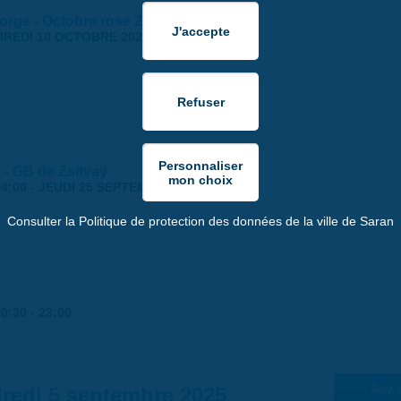
orge - Octobre rose 2025
REDI 10 OCTOBRE 2025
 - GB de Zsitvaÿ
4:00
-
JEUDI 25 SEPTEMBRE 2025 | 18:30
Consulter la Politique de protection des données de la ville de Saran
20:30
-
23:00
redi 5 septembre 2025
Suiv. 