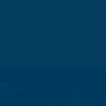
raires
Plan du site
lundi au vendredi :
Flux RSS
30 > 12h
Mentions Légales
h > 16h30
Politique de protection d
Contacts