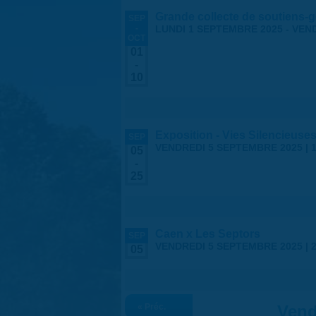
Grande collecte de soutiens-g
SEP
-
LUNDI 1 SEPTEMBRE 2025
-
VEND
OCT
01
-
10
Exposition - Vies Silencieuses
SEP
VENDREDI 5 SEPTEMBRE 2025 | 1
05
-
25
Caen x Les Septors
SEP
VENDREDI 5 SEPTEMBRE 2025 |
05
« Préc.
Vend