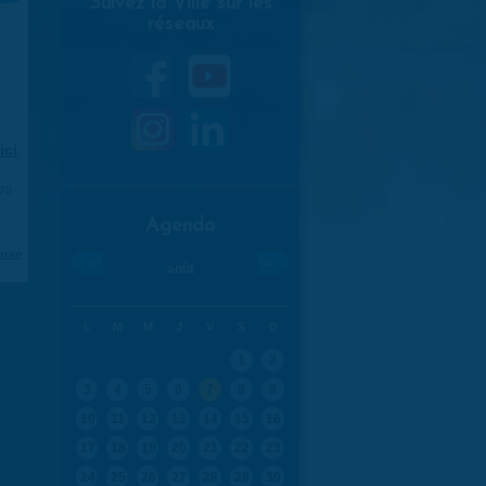
Suivez la Ville sur les
réseaux
ici
.
970
Agenda
aran
«
»
août
L
M
M
J
V
S
D
1
2
3
4
5
6
7
8
9
10
11
12
13
14
15
16
17
18
19
20
21
22
23
24
25
26
27
28
29
30