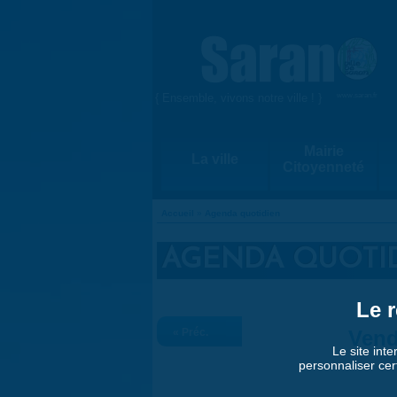
Aller au contenu principal
{ Ensemble, vivons notre ville ! }
www.saran.fr
Mairie
La ville
Citoyenneté
Accueil
»
Agenda quotidien
VOUS ÊTES ICI
AGENDA QUOTI
Le r
« Préc.
Vend
Le site inte
personnaliser cer