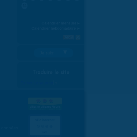
31
Calendrier mensuel ►
Calendrier hebdomadaire ►
Je suis:
Traduire le site
Select Language
▼
es données