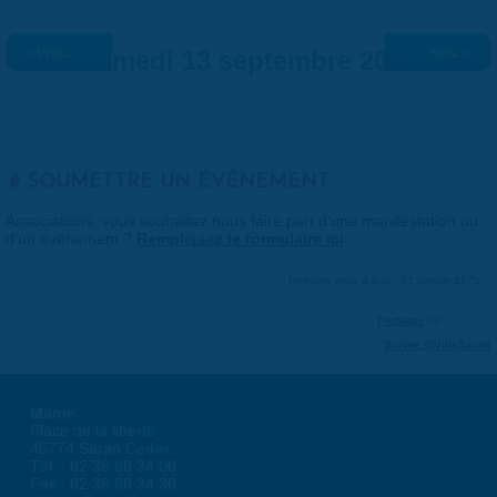
« Préc.
Samedi 13 septembre 2025
Suiv. »
SOUMETTRE UN ÉVÉNEMENT
Associations, vous souhaitez nous faire part d'une manifestation ou
d'un événement ?
Remplissez le formulaire ici
.
Dernière mise à jour : 01 janvier 1970
Partager
Suivre @VilleSaran
Mairie
Place de la liberté
45774 Saran Cedex
Tél. : 02 38 80 34 00
Fax : 02 38 80 34 30