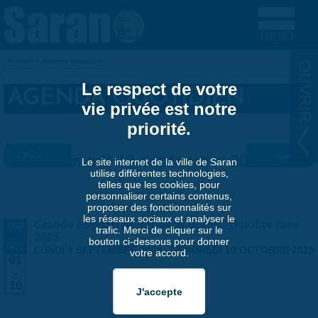
Aller au contenu principal
Accueil
»
Agenda quotidien
VOUS ÊTES ICI
Le respect de votre
AGENDA QUOTIDIEN
vie privée est notre
priorité.
« Préc.
Samedi 13 septembre 2025
Suiv. »
Le site internet de la ville de Saran
utilise différentes technologies,
telles que les cookies, pour
personnaliser certains contenus,
proposer des fonctionnalités sur
les réseaux sociaux et analyser le
Grande collecte de soutiens-gorge - Octobre rose
SEP
trafic. Merci de cliquer sur le
-
2025
bouton ci-dessous pour donner
OCT
LUNDI 1 SEPTEMBRE 2025
-
VENDREDI 10 OCTOBRE 2025
votre accord.
01
-
10