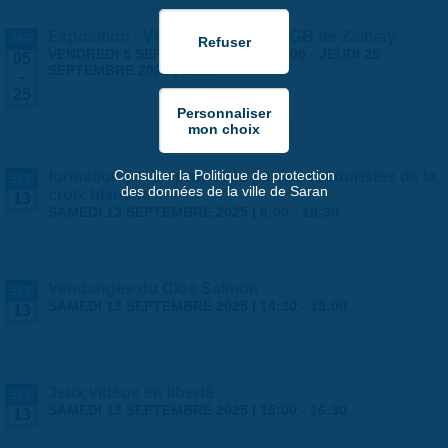
Exposition - Vies Silencieuses - GB de Zsitvaÿ
SEP
VENDREDI 5 SEPTEMBRE 2025 | 14:00
-
JEUDI 25
05
SEPTEMBRE 2025 | 18:30
-
25
Consulter la Politique de protection
formation psc1 - proposée par les secouristes de la
SEP
des données de la ville de Saran
croix blanche
13
SAMEDI 13 SEPTEMBRE 2025 |
8:00
-
18:30
Vendanges du Clos Salmon
SEP
SAMEDI 13 SEPTEMBRE 2025 |
14:30
-
18:00
13
Jeux vidéos en liberté
SEP
SAMEDI 13 SEPTEMBRE 2025 |
15:00
-
16:30
13