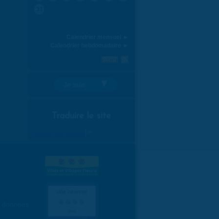
31
Calendrier mensuel ►
Calendrier hebdomadaire ►
Je suis:
Traduire le site
Select Language
▼
es données