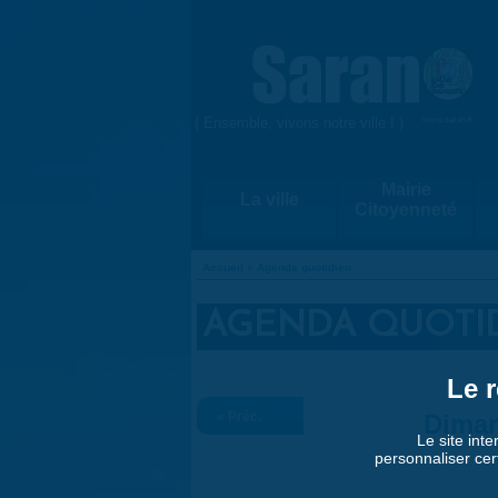
Aller au contenu principal
{ Ensemble, vivons notre ville ! }
www.saran.fr
Mairie
La ville
Citoyenneté
Accueil
»
Agenda quotidien
VOUS ÊTES ICI
AGENDA QUOTI
Le r
« Préc.
Diman
Le site inte
personnaliser cer