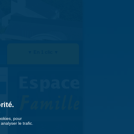
▼ En 1 clic ▼
rité.
»
cookies, pour
nalyser le trafic.