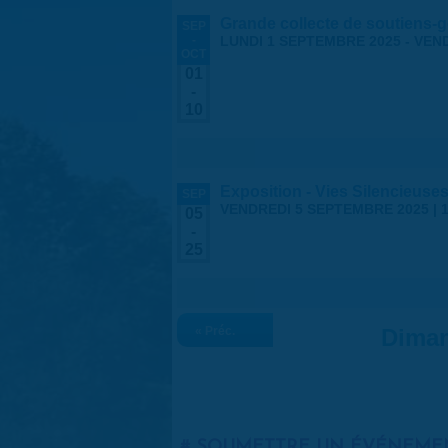
Grande collecte de soutiens-g
SEP
-
LUNDI 1 SEPTEMBRE 2025
-
VEND
OCT
01
-
10
Exposition - Vies Silencieuses
SEP
VENDREDI 5 SEPTEMBRE 2025 | 1
05
-
25
« Préc.
Diman
SOUMETTRE UN ÉVÉNEME