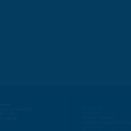
raires
Plan du site
lundi au vendredi :
Flux RSS
30 > 12h
Mentions Légales
h > 16h30
Politique de protection d
Contacts