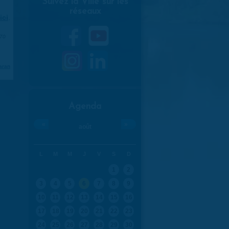
Suivez la Ville sur les
réseaux
ici
.
970
aran
Agenda
«
»
août
L
M
M
J
V
S
D
1
2
3
4
5
6
7
8
9
10
11
12
13
14
15
16
17
18
19
20
21
22
23
24
25
26
27
28
29
30