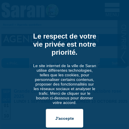
Aller au contenu principal
Accueil
»
Agenda quotidien
VOUS ÊTES ICI
Le respect de votre
AGENDA QUOTIDIEN
vie privée est notre
priorité.
« Préc.
Dimanche 14 septembre 2025
Suiv. »
Le site internet de la ville de Saran
utilise différentes technologies,
telles que les cookies, pour
personnaliser certains contenus,
proposer des fonctionnalités sur
les réseaux sociaux et analyser le
Grande collecte de soutiens-gorge - Octobre rose
SEP
trafic. Merci de cliquer sur le
-
2025
bouton ci-dessous pour donner
OCT
LUNDI 1 SEPTEMBRE 2025
-
VENDREDI 10 OCTOBRE 2025
votre accord.
01
-
10