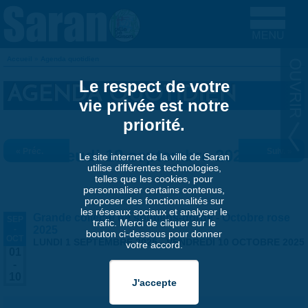
Aller au contenu principal
Accueil
»
Agenda quotidien
VOUS ÊTES ICI
Le respect de votre
AGENDA QUOTIDIEN
vie privée est notre
priorité.
« Préc.
Jeudi 18 septembre 2025
Suiv. »
Le site internet de la ville de Saran
utilise différentes technologies,
telles que les cookies, pour
personnaliser certains contenus,
proposer des fonctionnalités sur
les réseaux sociaux et analyser le
Grande collecte de soutiens-gorge - Octobre rose
SEP
trafic. Merci de cliquer sur le
-
2025
bouton ci-dessous pour donner
OCT
LUNDI 1 SEPTEMBRE 2025
-
VENDREDI 10 OCTOBRE 2025
votre accord.
01
-
10