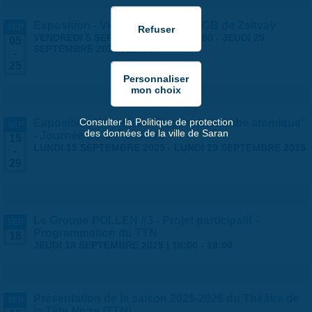
Exposition - Vies Silencieuses - GB de Zsitvaÿ
SEP
VENDREDI 5 SEPTEMBRE 2025 | 14:00
-
JEUDI 25
05
SEPTEMBRE 2025 | 18:30
-
25
Consulter la Politique de protection
Exposition "Hiroshima-Nagasaki, bombe atomique"
SEP
des données de la ville de Saran
- Journée de la Paix 2025
15
LUNDI 15 SEPTEMBRE 2025
-
LUNDI 29 SEPTEMBRE 2025
-
29
Le Groupe POLLEN #3 - Projet participatif -
SEP
Programmation du TTN
18
JEUDI 18 SEPTEMBRE 2025 |
18:00
-
19:00
Présentation de la saison 2025-2026 du Théâtre de
SEP
la Tête Noire (TTN)