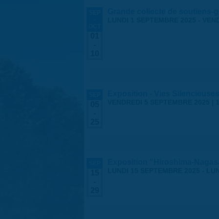
Grande collecte de soutiens-g
SEP
-
LUNDI 1 SEPTEMBRE 2025
-
VEND
OCT
01
-
10
Exposition - Vies Silencieuses
SEP
VENDREDI 5 SEPTEMBRE 2025 | 1
05
-
25
Exposition "Hiroshima-Nagasa
SEP
LUNDI 15 SEPTEMBRE 2025
-
LUN
15
-
29