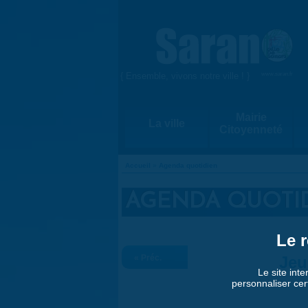
Aller au contenu principal
{ Ensemble, vivons notre ville ! }
www.saran.fr
Mairie
La ville
Citoyenneté
Accueil
»
Agenda quotidien
VOUS ÊTES ICI
AGENDA QUOTI
Le r
« Préc.
Jeu
Le site inte
personnaliser cer