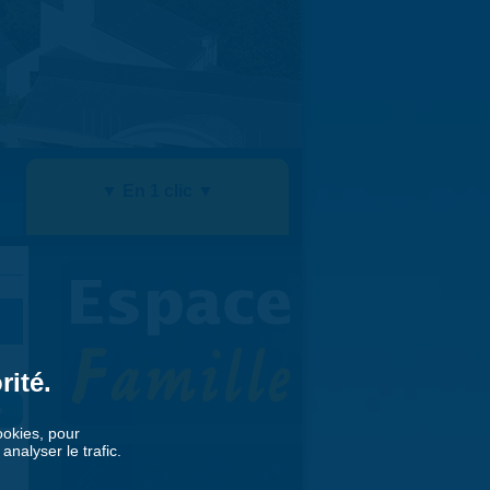
▼ En 1 clic ▼
rité.
»
cookies, pour
nalyser le trafic.