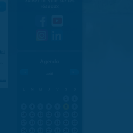
Suivez la Ville sur les
réseaux
»
ici
.
Agenda
970
«
»
août
aran
L
M
M
J
V
S
D
1
2
3
4
5
6
7
8
9
10
11
12
13
14
15
16
17
18
19
20
21
22
23
24
25
26
27
28
29
30