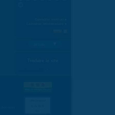
31
Calendrier mensuel ►
Calendrier hebdomadaire ►
Je suis:
Traduire le site
Select Language
▼
es données