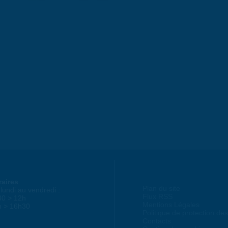
raires
Plan du site
lundi au vendredi :
Flux RSS
30 > 12h
Mentions Légales
h > 16h30
Politique de protection d
Contacts