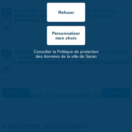
Exposition - Vies Silencieuses - GB de Zsitvaÿ
SEP
VENDREDI 5 SEPTEMBRE 2025 | 14:00
-
JEUDI 25
05
SEPTEMBRE 2025 | 18:30
-
25
Consulter la Politique de protection
Exposition "Hiroshima-Nagasaki, bombe atomique"
SEP
des données de la ville de Saran
- Journée de la Paix 2025
15
LUNDI 15 SEPTEMBRE 2025
-
LUNDI 29 SEPTEMBRE 2025
-
29
« Préc.
Jeudi 25 septembre 2025
Suiv. »
SOUMETTRE UN ÉVÉNEMENT