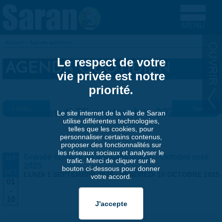
Aller au contenu principal
Accueil
»
Agenda quotidien
VOUS ÊTES ICI
Le respect de votre
AGENDA QUOTIDIEN
vie privée est notre
priorité.
« Préc.
Jeudi 25 septembre 2025
Suiv. »
Le site internet de la ville de Saran
utilise différentes technologies,
telles que les cookies, pour
personnaliser certains contenus,
proposer des fonctionnalités sur
les réseaux sociaux et analyser le
Grande collecte de soutiens-gorge - Octobre rose
SEP
trafic. Merci de cliquer sur le
-
2025
bouton ci-dessous pour donner
OCT
LUNDI 1 SEPTEMBRE 2025
-
VENDREDI 10 OCTOBRE 2025
votre accord.
01
-
10