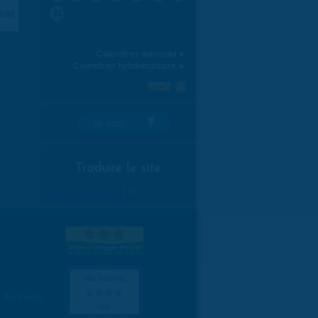
aran
31
Calendrier mensuel ►
Calendrier hebdomadaire ►
Je suis:
Traduire le site
Select Language
▼
es données