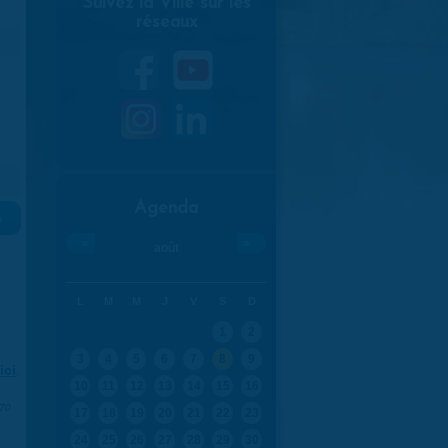
Suivez la Ville sur les
réseaux
Agenda
»
«
»
août
L
M
M
J
V
S
D
1
2
3
4
5
6
7
8
9
ici
.
10
11
12
13
14
15
16
970
17
18
19
20
21
22
23
24
25
26
27
28
29
30