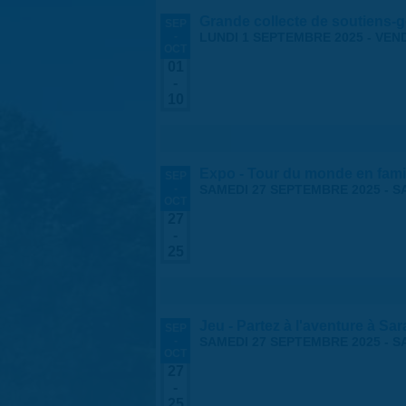
Grande collecte de soutiens-g
SEP
-
LUNDI 1 SEPTEMBRE 2025
-
VEND
OCT
01
-
10
Expo - Tour du monde en fami
SEP
-
SAMEDI 27 SEPTEMBRE 2025
-
S
OCT
27
-
25
Jeu - Partez à l'aventure à Sa
SEP
-
SAMEDI 27 SEPTEMBRE 2025
-
S
OCT
27
-
25