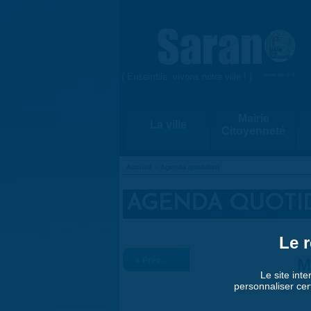
Aller au contenu principal
{ Ensemble, vivons notre ville ! }
www.saran.fr
Mairie
La ville
Citoyenneté
Accueil
»
Agenda quotidien
VOUS ÊTES ICI
AGENDA QUOTI
Le r
« Préc.
M
Le site inte
personnaliser cer