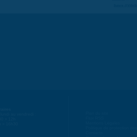
Suivre @VilleS
raires
Plan du site
lundi au vendredi :
Flux RSS
30 > 12h
Mentions Légales
h > 16h30
Politique de protection d
Contacts