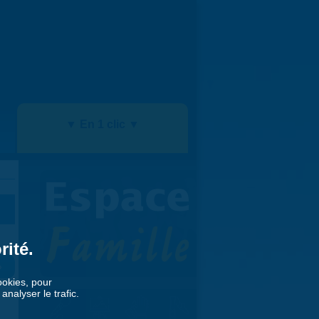
▼ En 1 clic ▼
rité.
»
cookies, pour
nalyser le trafic.