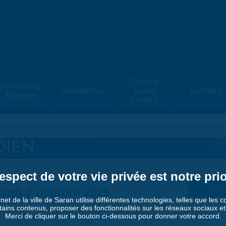
Culture
Urbanisme
Solidarités
Sport
Familles
Travaux
Loisirs
DIEN
espect de votre vie privée est notre prio
ardi 7 octobre 2025
Suiv. 
rnet de la ville de Saran utilise différentes technologies, telles que les 
tains contenus, proposer des fonctionnalités sur les réseaux sociaux et a
Merci de cliquer sur le bouton ci-dessous pour donner votre accord.