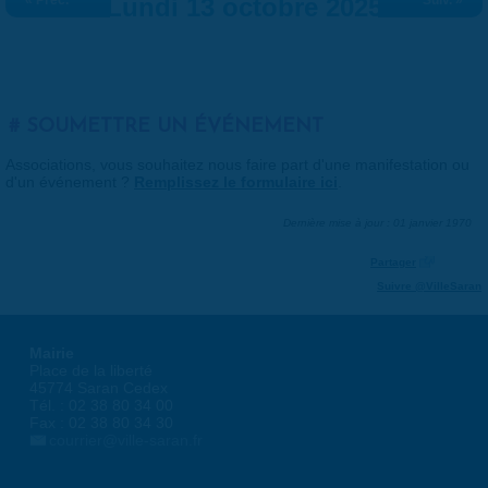
« Préc.
Lundi 13 octobre 2025
Suiv. »
SOUMETTRE UN ÉVÉNEMENT
Associations, vous souhaitez nous faire part d'une manifestation ou
d'un événement ?
Remplissez le formulaire ici
.
Dernière mise à jour : 01 janvier 1970
Partager
Suivre @VilleSaran
Mairie
Place de la liberté
45774 Saran Cedex
Tél. : 02 38 80 34 00
Fax : 02 38 80 34 30
courrier@ville-saran.fr