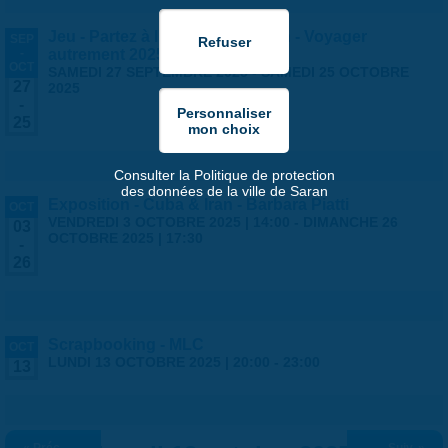
Jeu - Partez à l'aventure à Saran - Voyager
SEP
-
autrement 2025
OCT
SAMEDI 27 SEPTEMBRE 2025
-
SAMEDI 25 OCTOBRE
27
2025
-
25
Consulter la Politique de protection
des données de la ville de Saran
Exposition - Cuba & Iran - Barbara Piatti
OCT
VENDREDI 3 OCTOBRE 2025 | 14:00
-
DIMANCHE 26
03
OCTOBRE 2025 | 17:30
-
26
Scrapbooking - MLC
OCT
LUNDI 13 OCTOBRE 2025 |
20:00
-
23:00
13