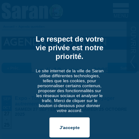
Aller au contenu principal
Accueil
»
Agenda quotidien
VOUS ÊTES ICI
Le respect de votre
AGENDA QUOTIDIEN
vie privée est notre
priorité.
« Préc.
Lundi 13 octobre 2025
Suiv. »
Le site internet de la ville de Saran
utilise différentes technologies,
telles que les cookies, pour
personnaliser certains contenus,
proposer des fonctionnalités sur
les réseaux sociaux et analyser le
Expo - Tour du monde en famille - Voyager
SEP
trafic. Merci de cliquer sur le
-
autrement 2025
bouton ci-dessous pour donner
OCT
SAMEDI 27 SEPTEMBRE 2025
-
SAMEDI 25 OCTOBRE
votre accord.
27
2025
-
25