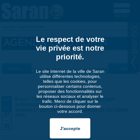
Aller au contenu principal
Accueil
»
Agenda quotidien
VOUS ÊTES ICI
Le respect de votre
AGENDA QUOTIDIEN
vie privée est notre
priorité.
« Préc.
Jeudi 16 octobre 2025
Suiv. »
Le site internet de la ville de Saran
utilise différentes technologies,
telles que les cookies, pour
personnaliser certains contenus,
proposer des fonctionnalités sur
les réseaux sociaux et analyser le
Expo - Tour du monde en famille - Voyager
SEP
trafic. Merci de cliquer sur le
-
autrement 2025
bouton ci-dessous pour donner
OCT
SAMEDI 27 SEPTEMBRE 2025
-
SAMEDI 25 OCTOBRE
votre accord.
27
2025
-
25