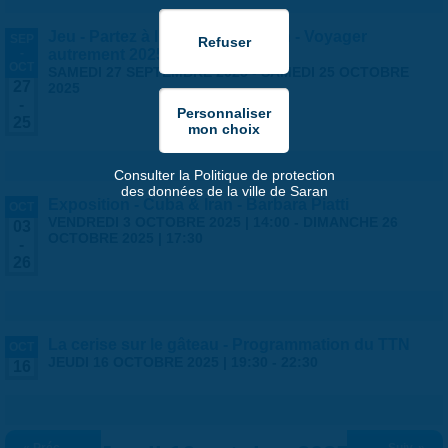
Jeu - Partez à l'aventure à Saran - Voyager
SEP
-
autrement 2025
OCT
SAMEDI 27 SEPTEMBRE 2025
-
SAMEDI 25 OCTOBRE
27
2025
-
25
Consulter la Politique de protection
des données de la ville de Saran
Exposition - Cuba & Iran - Barbara Piatti
OCT
VENDREDI 3 OCTOBRE 2025 | 14:00
-
DIMANCHE 26
03
OCTOBRE 2025 | 17:30
-
26
La cerise sur le gâteau - Programmation du TTN
OCT
JEUDI 16 OCTOBRE 2025 |
19:30
-
22:30
16