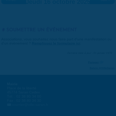
« Préc.
Jeudi 16 octobre 2025
Suiv. »
SOUMETTRE UN ÉVÉNEMENT
Associations, vous souhaitez nous faire part d'une manifestation ou
d'un événement ?
Remplissez le formulaire ici
.
Dernière mise à jour : 01 janvier 1970
Partager
Suivre @VilleSaran
Mairie
Place de la liberté
45774 Saran Cedex
Tél. : 02 38 80 34 00
Fax : 02 38 80 34 30
courrier@ville-saran.fr