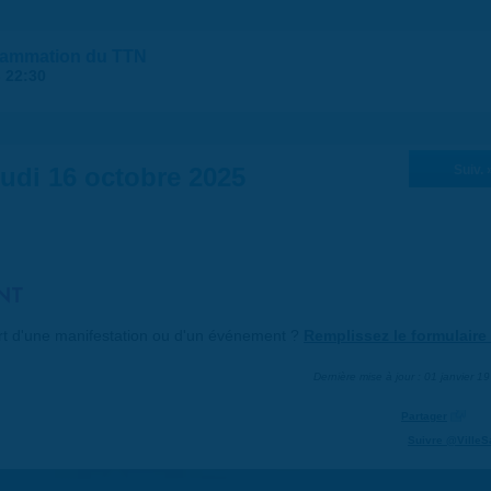
ogrammation du TTN
-
22:30
udi 16 octobre 2025
Suiv. 
NT
art d'une manifestation ou d'un événement ?
Remplissez le formulaire 
Dernière mise à jour : 01 janvier 1
Partager
Suivre @VilleS