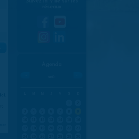
Suivez la Ville sur les
réseaux
»
Agenda
«
»
août
L
M
M
J
V
S
D
ici
.
1
2
970
3
4
5
6
7
8
9
10
11
12
13
14
15
16
aran
17
18
19
20
21
22
23
24
25
26
27
28
29
30