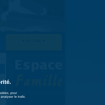
▼ En 1 clic ▼
rité.
»
cookies, pour
nalyser le trafic.