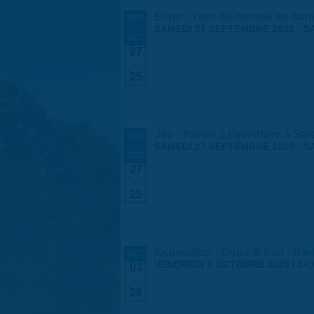
Expo - Tour du monde en fami
SEP
-
SAMEDI 27 SEPTEMBRE 2025
-
S
OCT
27
-
25
Jeu - Partez à l'aventure à Sa
SEP
-
SAMEDI 27 SEPTEMBRE 2025
-
S
OCT
27
-
25
Exposition - Cuba & Iran - Barb
OCT
VENDREDI 3 OCTOBRE 2025 | 14:
03
-
26