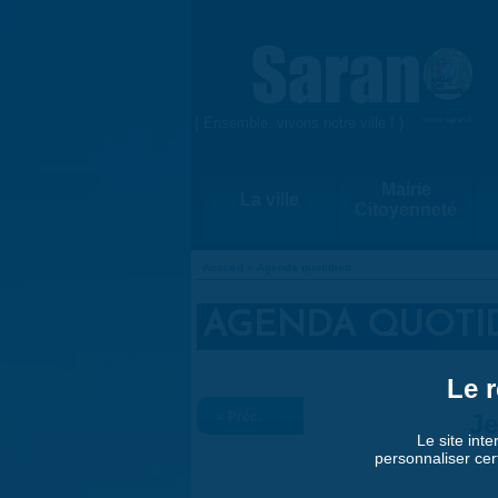
Aller au contenu principal
{ Ensemble, vivons notre ville ! }
www.saran.fr
Mairie
La ville
Citoyenneté
Accueil
»
Agenda quotidien
VOUS ÊTES ICI
AGENDA QUOTI
Le r
« Préc.
Je
Le site inte
personnaliser cer