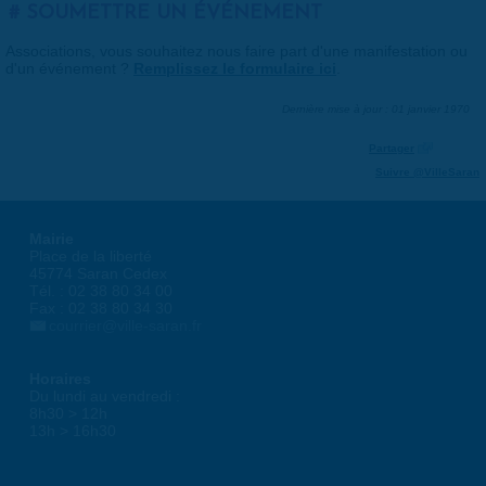
SOUMETTRE UN ÉVÉNEMENT
Associations, vous souhaitez nous faire part d'une manifestation ou
d'un événement ?
Remplissez le formulaire ici
.
Dernière mise à jour : 01 janvier 1970
Partager
Suivre @VilleSaran
Mairie
Place de la liberté
45774 Saran Cedex
Tél. : 02 38 80 34 00
Fax : 02 38 80 34 30
courrier@ville-saran.fr
Horaires
Du lundi au vendredi :
8h30 > 12h
13h > 16h30