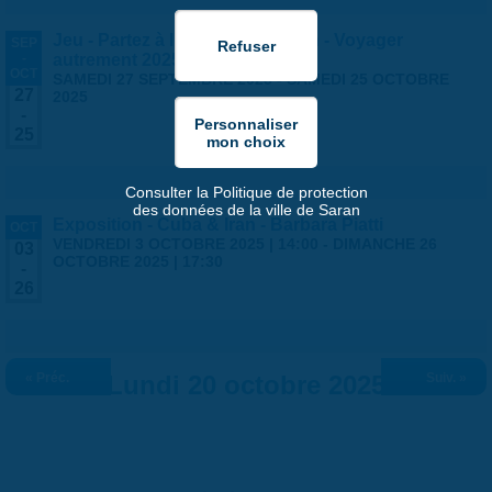
Jeu - Partez à l'aventure à Saran - Voyager
SEP
-
autrement 2025
OCT
SAMEDI 27 SEPTEMBRE 2025
-
SAMEDI 25 OCTOBRE
27
2025
-
25
Consulter la Politique de protection
des données de la ville de Saran
Exposition - Cuba & Iran - Barbara Piatti
OCT
VENDREDI 3 OCTOBRE 2025 | 14:00
-
DIMANCHE 26
03
OCTOBRE 2025 | 17:30
-
26
« Préc.
Lundi 20 octobre 2025
Suiv. »