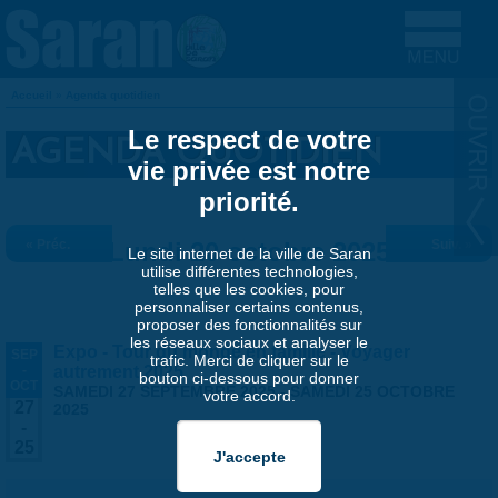
Aller au contenu principal
Accueil
»
Agenda quotidien
VOUS ÊTES ICI
Le respect de votre
AGENDA QUOTIDIEN
vie privée est notre
priorité.
« Préc.
Lundi 20 octobre 2025
Suiv. »
Le site internet de la ville de Saran
utilise différentes technologies,
telles que les cookies, pour
personnaliser certains contenus,
proposer des fonctionnalités sur
les réseaux sociaux et analyser le
Expo - Tour du monde en famille - Voyager
SEP
trafic. Merci de cliquer sur le
-
autrement 2025
bouton ci-dessous pour donner
OCT
SAMEDI 27 SEPTEMBRE 2025
-
SAMEDI 25 OCTOBRE
votre accord.
27
2025
-
25