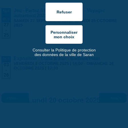
Jeu - Partez à l'aventure à Saran - Voyager
SEP
-
autrement 2025
OCT
SAMEDI 27 SEPTEMBRE 2025
-
SAMEDI 25 OCTOBRE
27
2025
-
25
Consulter la Politique de protection
des données de la ville de Saran
Exposition - Cuba & Iran - Barbara Piatti
OCT
VENDREDI 3 OCTOBRE 2025 | 14:00
-
DIMANCHE 26
03
OCTOBRE 2025 | 17:30
-
26
« Préc.
Lundi 20 octobre 2025
Suiv. »