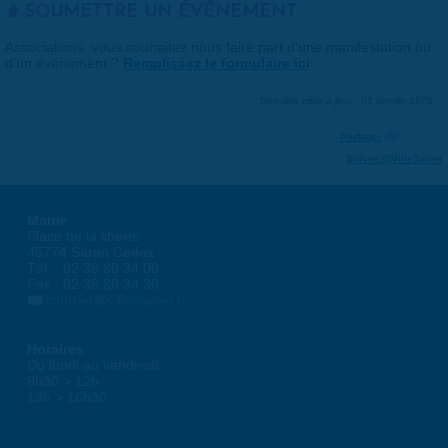
SOUMETTRE UN ÉVÉNEMENT
Associations, vous souhaitez nous faire part d'une manifestation ou
d'un événement ?
Remplissez le formulaire ici
.
Dernière mise à jour : 01 janvier 1970
Partager
Suivre @VilleSaran
Mairie
Place de la liberté
45774 Saran Cedex
Tél. : 02 38 80 34 00
Fax : 02 38 80 34 30
courrier@ville-saran.fr
Horaires
Du lundi au vendredi :
8h30 > 12h
13h > 16h30