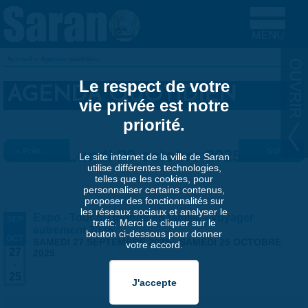
Aller au contenu principal
Accueil
»
Agenda quotidien
VOUS ÊTES ICI
Le respect de votre
AGENDA QUOTIDIEN
vie privée est notre
priorité.
« Préc.
Lundi 20 octobre 2025
Suiv. »
Le site internet de la ville de Saran
utilise différentes technologies,
telles que les cookies, pour
personnaliser certains contenus,
proposer des fonctionnalités sur
les réseaux sociaux et analyser le
Expo - Tour du monde en famille - Voyager
SEP
trafic. Merci de cliquer sur le
-
autrement 2025
bouton ci-dessous pour donner
OCT
SAMEDI 27 SEPTEMBRE 2025
-
SAMEDI 25 OCTOBRE
votre accord.
27
2025
-
25