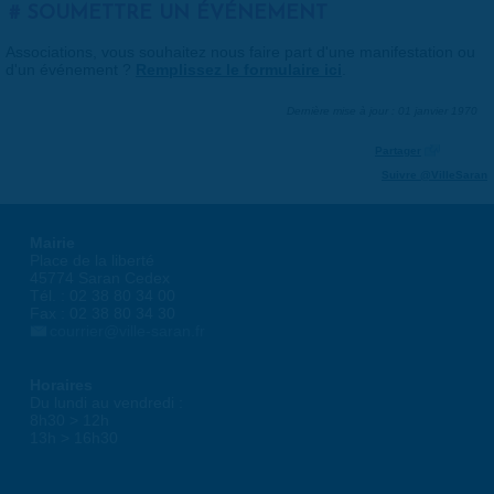
SOUMETTRE UN ÉVÉNEMENT
Associations, vous souhaitez nous faire part d'une manifestation ou
d'un événement ?
Remplissez le formulaire ici
.
Dernière mise à jour : 01 janvier 1970
Partager
Suivre @VilleSaran
Mairie
Place de la liberté
45774 Saran Cedex
Tél. : 02 38 80 34 00
Fax : 02 38 80 34 30
courrier@ville-saran.fr
Horaires
Du lundi au vendredi :
8h30 > 12h
13h > 16h30