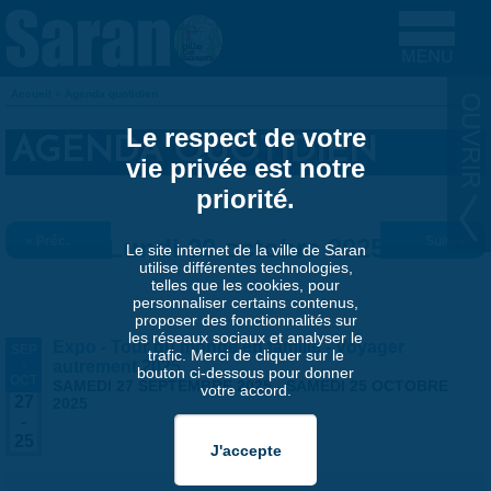
Aller au contenu principal
Accueil
»
Agenda quotidien
VOUS ÊTES ICI
Le respect de votre
AGENDA QUOTIDIEN
vie privée est notre
priorité.
« Préc.
Lundi 20 octobre 2025
Suiv. »
Le site internet de la ville de Saran
utilise différentes technologies,
telles que les cookies, pour
personnaliser certains contenus,
proposer des fonctionnalités sur
les réseaux sociaux et analyser le
Expo - Tour du monde en famille - Voyager
SEP
trafic. Merci de cliquer sur le
-
autrement 2025
bouton ci-dessous pour donner
OCT
SAMEDI 27 SEPTEMBRE 2025
-
SAMEDI 25 OCTOBRE
votre accord.
27
2025
-
25