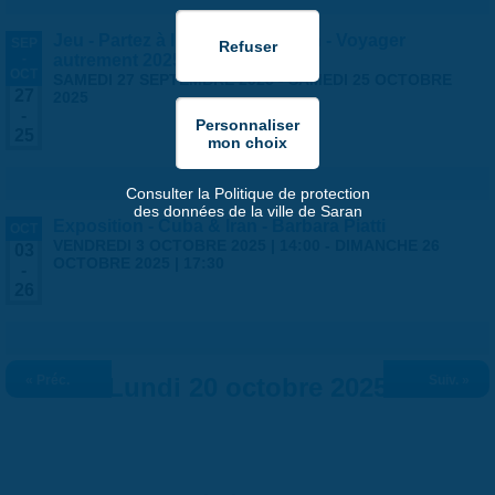
Jeu - Partez à l'aventure à Saran - Voyager
SEP
-
autrement 2025
OCT
SAMEDI 27 SEPTEMBRE 2025
-
SAMEDI 25 OCTOBRE
27
2025
-
25
Consulter la Politique de protection
des données de la ville de Saran
Exposition - Cuba & Iran - Barbara Piatti
OCT
VENDREDI 3 OCTOBRE 2025 | 14:00
-
DIMANCHE 26
03
OCTOBRE 2025 | 17:30
-
26
« Préc.
Lundi 20 octobre 2025
Suiv. »