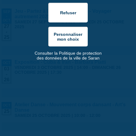
Jeu - Partez à l'aventure à Saran - Voyager
SEP
-
autrement 2025
OCT
SAMEDI 27 SEPTEMBRE 2025
-
SAMEDI 25 OCTOBRE
27
2025
-
25
Consulter la Politique de protection
des données de la ville de Saran
Exposition - Cuba & Iran - Barbara Piatti
OCT
VENDREDI 3 OCTOBRE 2025 | 14:00
-
DIMANCHE 26
03
OCTOBRE 2025 | 17:30
-
26
Atelier Danse - Mouvement corps dansant - Art's
OCT
Danse
25
SAMEDI 25 OCTOBRE 2025 |
10:00
-
12:00