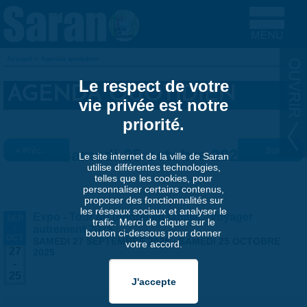
Aller au contenu principal
Accueil
»
Agenda quotidien
VOUS ÊTES ICI
Le respect de votre
AGENDA QUOTIDIEN
vie privée est notre
priorité.
« Préc.
Samedi 25 octobre 2025
Suiv. »
Le site internet de la ville de Saran
utilise différentes technologies,
telles que les cookies, pour
personnaliser certains contenus,
proposer des fonctionnalités sur
les réseaux sociaux et analyser le
Expo - Tour du monde en famille - Voyager
SEP
trafic. Merci de cliquer sur le
-
autrement 2025
bouton ci-dessous pour donner
OCT
SAMEDI 27 SEPTEMBRE 2025
-
SAMEDI 25 OCTOBRE
votre accord.
27
2025
-
25