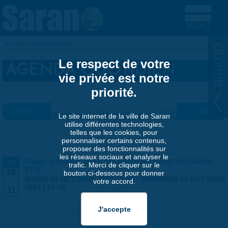
Aller au contenu principal
Accueil
»
Agenda quotidien
VOUS ÊTES ICI
Le respect de votre
AGENDA QUOTIDIEN
vie privée est notre
priorité.
« Préc.
Mercredi 29 octobre 2025
Suiv. »
Le site internet de la ville de Saran
utilise différentes technologies,
telles que les cookies, pour
personnaliser certains contenus,
proposer des fonctionnalités sur
les réseaux sociaux et analyser le
Stage amateur, pour les enfants - Programmation
OCT
trafic. Merci de cliquer sur le
TTN
28
bouton ci-dessous pour donner
MARDI 28 OCTOBRE 2025 | 9:30
-
VENDREDI 31 OCTOBRE
votre accord.
-
2025 | 12:30
31