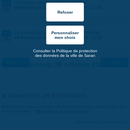
Histoires pour les petites oreilles
OCT
MERCREDI 29 OCTOBRE 2025 |
10:00
-
11:30
29
Le grand quizz de l'utilisation d'internet
OCT
MERCREDI 29 OCTOBRE 2025 |
15:00
-
16:00
29
Consulter la Politique de protection
des données de la ville de Saran
« Préc.
Mercredi 29 octobre 2025
Suiv. »
SOUMETTRE UN ÉVÉNEMENT
Associations, vous souhaitez nous faire part d'une manifestation ou
d'un événement ?
Remplissez le formulaire ici
.
Dernière mise à jour : 01 janvier 1970