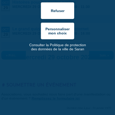
Histoires pour les petites oreilles
OCT
MERCREDI 29 OCTOBRE 2025 |
10:00
-
11:30
29
Le grand quizz de l'utilisation d'internet
OCT
MERCREDI 29 OCTOBRE 2025 |
15:00
-
16:00
29
Consulter la Politique de protection
des données de la ville de Saran
« Préc.
Mercredi 29 octobre 2025
Suiv. »
SOUMETTRE UN ÉVÉNEMENT
Associations, vous souhaitez nous faire part d'une manifestation ou
d'un événement ?
Remplissez le formulaire ici
.
Dernière mise à jour : 01 janvier 1970