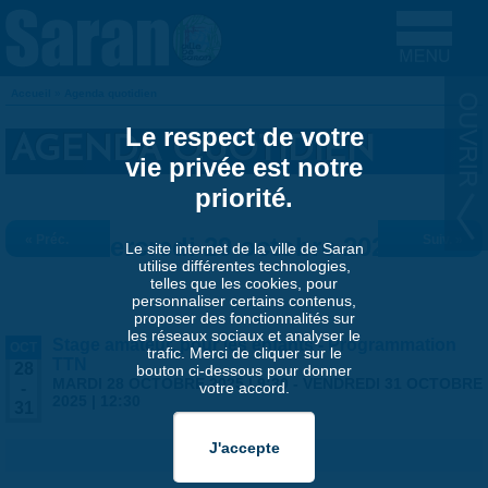
Aller au contenu principal
Accueil
»
Agenda quotidien
VOUS ÊTES ICI
Le respect de votre
AGENDA QUOTIDIEN
vie privée est notre
priorité.
« Préc.
Mercredi 29 octobre 2025
Suiv. »
Le site internet de la ville de Saran
utilise différentes technologies,
telles que les cookies, pour
personnaliser certains contenus,
proposer des fonctionnalités sur
les réseaux sociaux et analyser le
Stage amateur, pour les enfants - Programmation
OCT
trafic. Merci de cliquer sur le
TTN
28
bouton ci-dessous pour donner
MARDI 28 OCTOBRE 2025 | 9:30
-
VENDREDI 31 OCTOBRE
votre accord.
-
2025 | 12:30
31