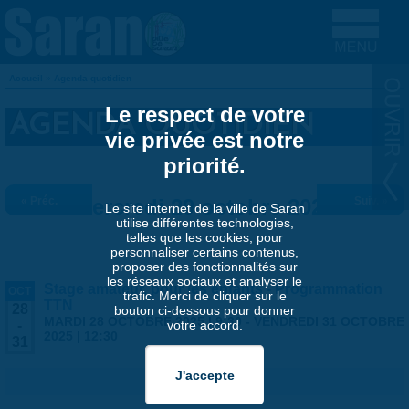
Aller au contenu principal
Accueil
»
Agenda quotidien
VOUS ÊTES ICI
Le respect de votre
AGENDA QUOTIDIEN
vie privée est notre
priorité.
« Préc.
Mercredi 29 octobre 2025
Suiv. »
Le site internet de la ville de Saran
utilise différentes technologies,
telles que les cookies, pour
personnaliser certains contenus,
proposer des fonctionnalités sur
les réseaux sociaux et analyser le
Stage amateur, pour les enfants - Programmation
OCT
trafic. Merci de cliquer sur le
TTN
28
bouton ci-dessous pour donner
MARDI 28 OCTOBRE 2025 | 9:30
-
VENDREDI 31 OCTOBRE
votre accord.
-
2025 | 12:30
31