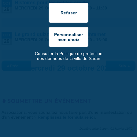
Histoires pour les petites oreilles
OCT
MERCREDI 29 OCTOBRE 2025 |
10:00
-
11:30
29
Le grand quizz de l'utilisation d'internet
OCT
MERCREDI 29 OCTOBRE 2025 |
15:00
-
16:00
29
Consulter la Politique de protection
des données de la ville de Saran
« Préc.
Mercredi 29 octobre 2025
Suiv. »
SOUMETTRE UN ÉVÉNEMENT
Associations, vous souhaitez nous faire part d'une manifestation ou
d'un événement ?
Remplissez le formulaire ici
.
Dernière mise à jour : 01 janvier 1970