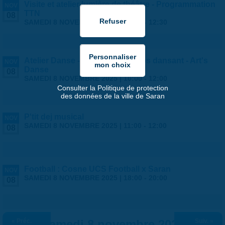
Visite et atelier lumière de théâtre - Programmation
NOV
TTN
08
SAMEDI 8 NOVEMBRE 2025 |
10:00
-
12:30
Atelier Danse - Mouvement corps dansant - Art's
NOV
Danse
08
SAMEDI 8 NOVEMBRE 2025 |
10:00
-
12:00
Consulter la Politique de protection
des données de la ville de Saran
P'tit dej musical
NOV
SAMEDI 8 NOVEMBRE 2025 |
11:00
-
12:00
08
Football : Cosne UCS Football x Saran
NOV
SAMEDI 8 NOVEMBRE 2025 |
18:00
-
20:00
08
« Préc.
Samedi 8 novembre 2025
Suiv. »