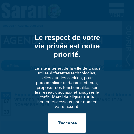
Aller au contenu principal
Accueil
»
Agenda quotidien
VOUS ÊTES ICI
Le respect de votre
AGENDA QUOTIDIEN
vie privée est notre
priorité.
« Préc.
Samedi 8 novembre 2025
Suiv. »
Le site internet de la ville de Saran
utilise différentes technologies,
telles que les cookies, pour
personnaliser certains contenus,
proposer des fonctionnalités sur
les réseaux sociaux et analyser le
Exposition - Briser le silence du béton - Saïd Idouss
NOV
trafic. Merci de cliquer sur le
VENDREDI 7 NOVEMBRE 2025 | 14:00
-
DIMANCHE 30
07
bouton ci-dessous pour donner
NOVEMBRE 2025 | 17:30
votre accord.
-
30