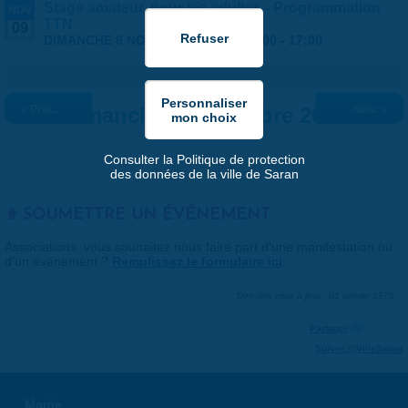
Stage amateur, pour les adultes - Programmation
NOV
TTN
09
DIMANCHE 9 NOVEMBRE 2025 |
10:00
-
17:00
« Préc.
Dimanche 9 novembre 2025
Suiv. »
Consulter la Politique de protection
des données de la ville de Saran
SOUMETTRE UN ÉVÉNEMENT
Associations, vous souhaitez nous faire part d'une manifestation ou
d'un événement ?
Remplissez le formulaire ici
.
Dernière mise à jour : 01 janvier 1970
Partager
Suivre @VilleSaran
Mairie