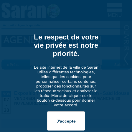
Aller au contenu principal
Accueil
»
Agenda quotidien
VOUS ÊTES ICI
Le respect de votre
AGENDA QUOTIDIEN
vie privée est notre
priorité.
« Préc.
Dimanche 9 novembre 2025
Suiv. »
Le site internet de la ville de Saran
utilise différentes technologies,
telles que les cookies, pour
personnaliser certains contenus,
proposer des fonctionnalités sur
les réseaux sociaux et analyser le
Exposition - Briser le silence du béton - Saïd Idouss
NOV
trafic. Merci de cliquer sur le
VENDREDI 7 NOVEMBRE 2025 | 14:00
-
DIMANCHE 30
07
bouton ci-dessous pour donner
NOVEMBRE 2025 | 17:30
votre accord.
-
30