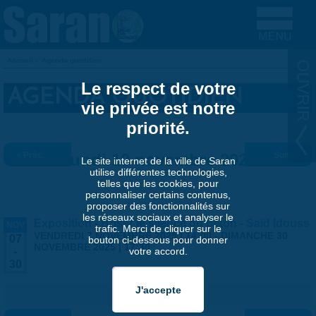
Aller au contenu principal
Accueil
»
Agenda quotidien
VOUS ÊTES ICI
Le respect de votre
AGENDA QUOTIDIEN
vie privée est notre
priorité.
« Préc.
Lundi 10 novembre 2025
Suiv. »
Le site internet de la ville de Saran
utilise différentes technologies,
telles que les cookies, pour
personnaliser certains contenus,
proposer des fonctionnalités sur
les réseaux sociaux et analyser le
Exposition - Briser le silence du béton - Saïd Idouss
NOV
trafic. Merci de cliquer sur le
VENDREDI 7 NOVEMBRE 2025 | 14:00
-
DIMANCHE 30
07
bouton ci-dessous pour donner
NOVEMBRE 2025 | 17:30
votre accord.
-
30