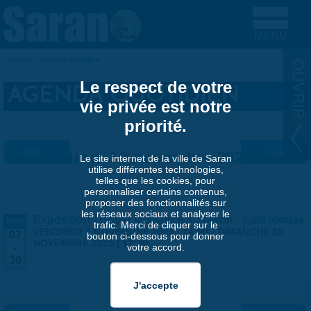
Aller au contenu principal
Accueil
»
Agenda quotidien
VOUS ÊTES ICI
Le respect de votre
AGENDA QUOTIDIEN
vie privée est notre
priorité.
« Préc.
Lundi 10 novembre 2025
Suiv. »
Le site internet de la ville de Saran
utilise différentes technologies,
telles que les cookies, pour
personnaliser certains contenus,
proposer des fonctionnalités sur
les réseaux sociaux et analyser le
Exposition - Briser le silence du béton - Saïd Idouss
NOV
trafic. Merci de cliquer sur le
VENDREDI 7 NOVEMBRE 2025 | 14:00
-
DIMANCHE 30
07
bouton ci-dessous pour donner
NOVEMBRE 2025 | 17:30
votre accord.
-
30