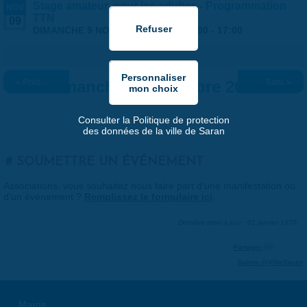
Stage amateur, pour les adultes - Programmation
NOV
TTN
09
DIMANCHE 9 NOVEMBRE 2025 |
10:00
-
17:00
« Préc.
Dimanche 9 novembre 2025
Suiv. »
Consulter la Politique de protection
des données de la ville de Saran
SOUMETTRE UN ÉVÉNEMENT
Associations, vous souhaitez nous faire part d'une manifestation ou
d'un événement ?
Remplissez le formulaire ici
.
Dernière mise à jour : 01 janvier 1970
Partager
Suivre @VilleSaran
Mairie