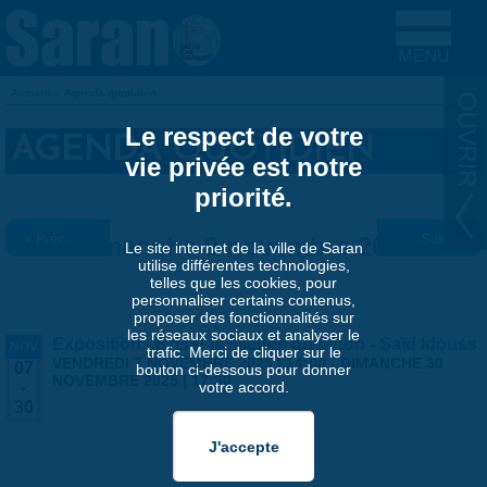
Aller au contenu principal
Accueil
»
Agenda quotidien
VOUS ÊTES ICI
Le respect de votre
AGENDA QUOTIDIEN
vie privée est notre
priorité.
« Préc.
Dimanche 9 novembre 2025
Suiv. »
Le site internet de la ville de Saran
utilise différentes technologies,
telles que les cookies, pour
personnaliser certains contenus,
proposer des fonctionnalités sur
les réseaux sociaux et analyser le
Exposition - Briser le silence du béton - Saïd Idouss
NOV
trafic. Merci de cliquer sur le
VENDREDI 7 NOVEMBRE 2025 | 14:00
-
DIMANCHE 30
07
bouton ci-dessous pour donner
NOVEMBRE 2025 | 17:30
votre accord.
-
30