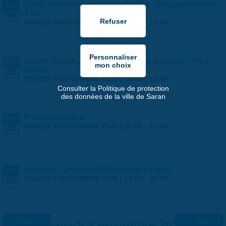
Visite et atelier lumière de théâtre - Programmation
NOV
TTN
08
SAMEDI 8 NOVEMBRE 2025 |
10:00
-
12:30
Atelier Danse - Mouvement corps dansant - Art's
NOV
Danse
08
SAMEDI 8 NOVEMBRE 2025 |
10:00
-
12:00
Consulter la Politique de protection
des données de la ville de Saran
P'tit dej musical
NOV
SAMEDI 8 NOVEMBRE 2025 |
11:00
-
12:00
08
Football : Cosne UCS Football x Saran
NOV
SAMEDI 8 NOVEMBRE 2025 |
18:00
-
20:00
08
« Préc.
Samedi 8 novembre 2025
Suiv. »