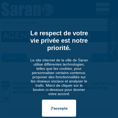
Aller au contenu principal
Accueil
»
Agenda quotidien
VOUS ÊTES ICI
Le respect de votre
AGENDA QUOTIDIEN
vie privée est notre
priorité.
« Préc.
Samedi 8 novembre 2025
Suiv. »
Le site internet de la ville de Saran
utilise différentes technologies,
telles que les cookies, pour
personnaliser certains contenus,
proposer des fonctionnalités sur
les réseaux sociaux et analyser le
Exposition - Briser le silence du béton - Saïd Idouss
NOV
trafic. Merci de cliquer sur le
VENDREDI 7 NOVEMBRE 2025 | 14:00
-
DIMANCHE 30
07
bouton ci-dessous pour donner
NOVEMBRE 2025 | 17:30
votre accord.
-
30