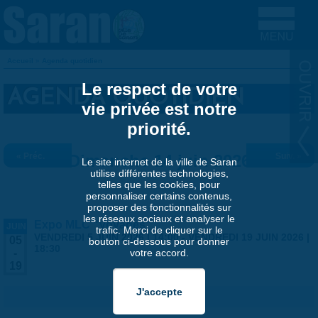
Aller au contenu principal
Accueil
»
Agenda quotidien
VOUS ÊTES ICI
Le respect de votre
AGENDA QUOTIDIEN
vie privée est notre
priorité.
« Préc.
Dimanche 14 juin 2026
Suiv. »
Le site internet de la ville de Saran
utilise différentes technologies,
telles que les cookies, pour
personnaliser certains contenus,
proposer des fonctionnalités sur
les réseaux sociaux et analyser le
Expo MLC "Voyages"
JUIN
trafic. Merci de cliquer sur le
VENDREDI 5 JUIN 2026 | 14:00
-
VENDREDI 19 JUIN 2026 |
05
bouton ci-dessous pour donner
18:30
votre accord.
-
19