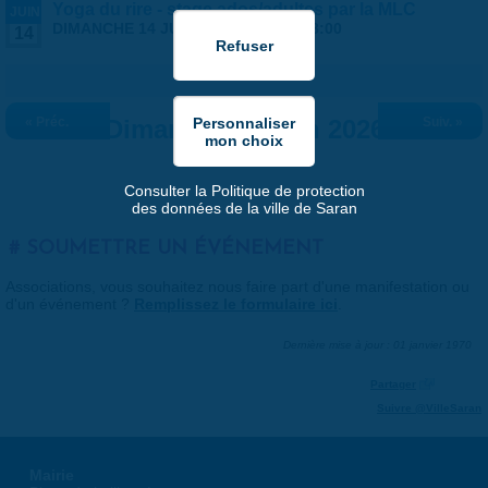
Yoga du rire - stage ados/adultes par la MLC
JUIN
DIMANCHE 14 JUIN 2026 |
14:00
-
18:00
14
« Préc.
Dimanche 14 juin 2026
Suiv. »
Consulter la Politique de protection
des données de la ville de Saran
SOUMETTRE UN ÉVÉNEMENT
Associations, vous souhaitez nous faire part d'une manifestation ou
d'un événement ?
Remplissez le formulaire ici
.
Dernière mise à jour : 01 janvier 1970
Partager
Suivre @VilleSaran
Mairie