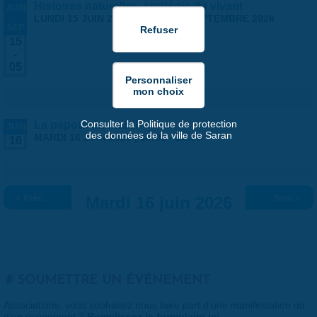
Histoires naturelles, stratégie du vivant
JUIN
-
LUNDI 15 JUIN 2026
-
SAMEDI 5 SEPTEMBRE 2026
SEP
15
-
05
Consulter la Politique de protection
La papote du mardi
JUIN
des données de la ville de Saran
MARDI 16 JUIN 2026 |
18:00
-
19:00
16
« Préc.
Mardi 16 juin 2026
Suiv. »
SOUMETTRE UN ÉVÉNEMENT
Associations, vous souhaitez nous faire part d'une manifestation ou
d'un événement ?
Remplissez le formulaire ici
.