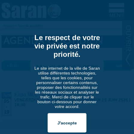
Aller au contenu principal
Accueil
»
Agenda quotidien
VOUS ÊTES ICI
Le respect de votre
AGENDA QUOTIDIEN
vie privée est notre
priorité.
« Préc.
Mardi 16 juin 2026
Suiv. »
Le site internet de la ville de Saran
utilise différentes technologies,
telles que les cookies, pour
personnaliser certains contenus,
proposer des fonctionnalités sur
les réseaux sociaux et analyser le
Expo MLC "Voyages"
JUIN
trafic. Merci de cliquer sur le
VENDREDI 5 JUIN 2026 | 14:00
-
VENDREDI 19 JUIN 2026 |
05
bouton ci-dessous pour donner
18:30
votre accord.
-
19