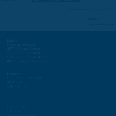
Dernière mise à jour : 01 janvier 1970
Partager
Suivre @VilleSaran
Mairie
Place de la liberté
45774 Saran Cedex
Tél. : 02 38 80 34 00
Fax : 02 38 80 34 30
courrier@ville-saran.fr
Horaires
Du lundi au vendredi :
8h30 > 12h
13h > 16h30
Plan du site
Flux RSS
Mentions Légales