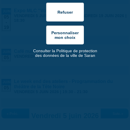
Expo MLC "Voyages"
JUIN
VENDREDI 5 JUIN 2026 | 14:00
-
VENDREDI 19 JUIN 2026 |
05
18:30
-
19
Consulter la Politique de protection
Café numérique : Install Party
JUIN
des données de la ville de Saran
VENDREDI 5 JUIN 2026 |
17:00
-
19:00
05
Le week end des ateliers - Programmation du
JUIN
théâtre de la Tête Noire
05
VENDREDI 5 JUIN 2026 |
19:30
-
21:30
« Préc.
Vendredi 5 juin 2026
Suiv. »