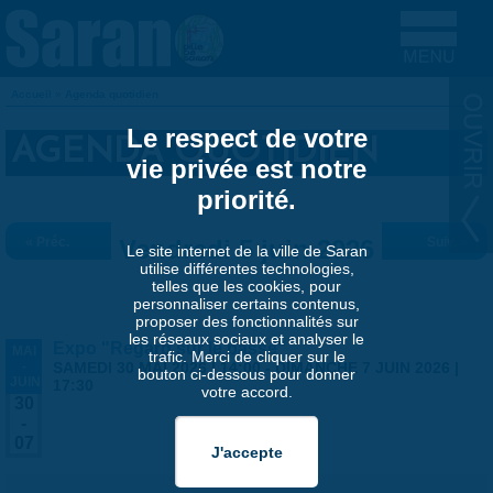
Aller au contenu principal
Accueil
»
Agenda quotidien
VOUS ÊTES ICI
Le respect de votre
AGENDA QUOTIDIEN
vie privée est notre
priorité.
« Préc.
Vendredi 5 juin 2026
Suiv. »
Le site internet de la ville de Saran
utilise différentes technologies,
telles que les cookies, pour
personnaliser certains contenus,
proposer des fonctionnalités sur
les réseaux sociaux et analyser le
Expo "Regard sur le passé"
MAI
trafic. Merci de cliquer sur le
-
SAMEDI 30 MAI 2026 | 14:00
-
DIMANCHE 7 JUIN 2026 |
bouton ci-dessous pour donner
JUIN
17:30
votre accord.
30
-
07