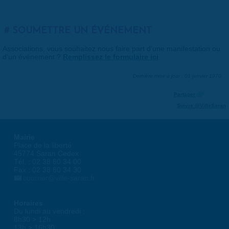
SOUMETTRE UN ÉVÉNEMENT
Associations, vous souhaitez nous faire part d'une manifestation ou
d'un événement ?
Remplissez le formulaire ici
.
Dernière mise à jour : 01 janvier 1970
Partager
Suivre @VilleSaran
Mairie
Place de la liberté
45774 Saran Cedex
Tél. : 02 38 80 34 00
Fax : 02 38 80 34 30
courrier@ville-saran.fr
Horaires
Du lundi au vendredi :
8h30 > 12h
13h > 16h30