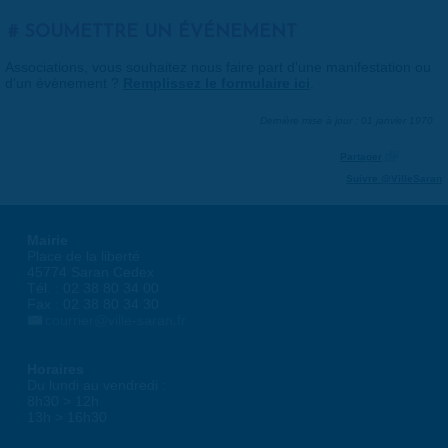
SOUMETTRE UN ÉVÉNEMENT
Associations, vous souhaitez nous faire part d'une manifestation ou
d'un événement ?
Remplissez le formulaire ici
.
Dernière mise à jour : 01 janvier 1970
Partager
Suivre @VilleSaran
Mairie
Place de la liberté
45774 Saran Cedex
Tél. : 02 38 80 34 00
Fax : 02 38 80 34 30
courrier@ville-saran.fr
Horaires
Du lundi au vendredi :
8h30 > 12h
13h > 16h30