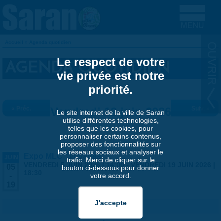
Aller au contenu principal
Accueil
»
Agenda quotidien
VOUS ÊTES ICI
Le respect de votre
AGENDA QUOTIDIEN
vie privée est notre
priorité.
« Préc.
Vendredi 12 juin 2026
Suiv. »
Le site internet de la ville de Saran
utilise différentes technologies,
telles que les cookies, pour
personnaliser certains contenus,
proposer des fonctionnalités sur
les réseaux sociaux et analyser le
Expo MLC "Voyages"
JUIN
trafic. Merci de cliquer sur le
VENDREDI 5 JUIN 2026 | 14:00
-
VENDREDI 19 JUIN 2026 |
05
bouton ci-dessous pour donner
18:30
votre accord.
-
19