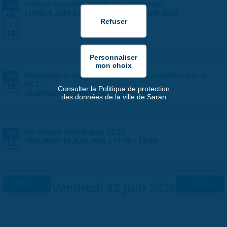
Portes ouvertes de l'École de danse
JUIN
LUNDI 8 JUIN 2026
-
VENDREDI 12 JUIN 2026
08
-
12
Marqueterie de paille - stage ados/adultes par la
JUIN
MLC
12
Consulter la Politique de protection
VENDREDI 12 JUIN 2026 |
14:00
-
18:00
des données de la ville de Saran
Un aidant numérique 2026
JUIN
VENDREDI 12 JUIN 2026 |
17:30
-
19:00
12
« Préc.
Vendredi 12 juin 2026
Suiv. »