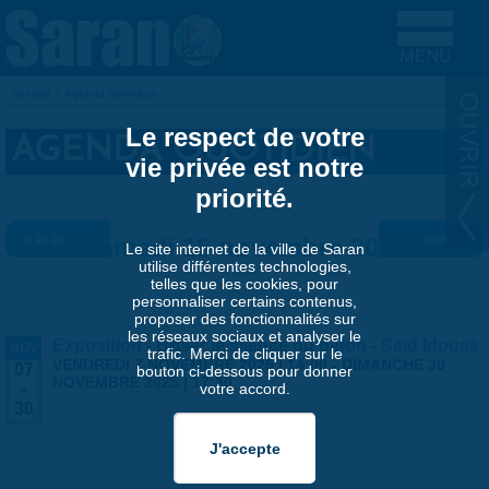
Aller au contenu principal
Accueil
»
Agenda quotidien
VOUS ÊTES ICI
Le respect de votre
AGENDA QUOTIDIEN
vie privée est notre
priorité.
« Préc.
Samedi 15 novembre 2025
Suiv. »
Le site internet de la ville de Saran
utilise différentes technologies,
telles que les cookies, pour
personnaliser certains contenus,
proposer des fonctionnalités sur
les réseaux sociaux et analyser le
Exposition - Briser le silence du béton - Saïd Idouss
NOV
trafic. Merci de cliquer sur le
VENDREDI 7 NOVEMBRE 2025 | 14:00
-
DIMANCHE 30
07
bouton ci-dessous pour donner
NOVEMBRE 2025 | 17:30
votre accord.
-
30