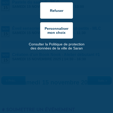
Pastels du samedi - MLC
NOV
SAMEDI 15 NOVEMBRE 2025 |
9:00
-
13:00
15
Éveil sensoriel et musical des tout-petits - MLC
NOV
SAMEDI 15 NOVEMBRE 2025 |
10:30
-
11:30
15
Consulter la Politique de protection
des données de la ville de Saran
Création d'un Book Nook - Atelier débutant #1
NOV
SAMEDI 15 NOVEMBRE 2025 |
14:30
-
16:30
15
« Préc.
Samedi 15 novembre 2025
Suiv. »
SOUMETTRE UN ÉVÉNEMENT