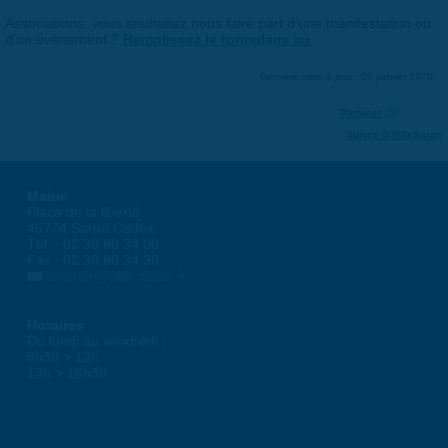
Associations, vous souhaitez nous faire part d'une manifestation ou
d'un événement ?
Remplissez le formulaire ici
.
Dernière mise à jour : 01 janvier 1970
Partager
Suivre @VilleSaran
Mairie
Place de la liberté
45774 Saran Cedex
Tél. : 02 38 80 34 00
Fax : 02 38 80 34 30
courrier@ville-saran.fr
Horaires
Du lundi au vendredi :
8h30 > 12h
13h > 16h30