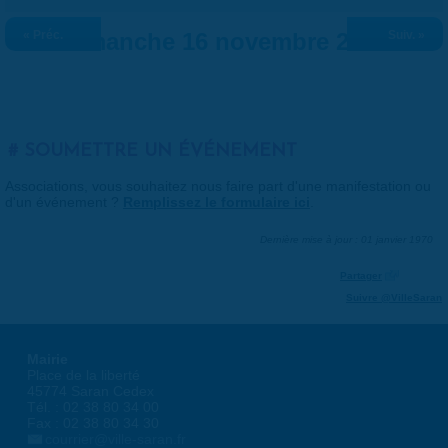
« Préc.
Dimanche 16 novembre 2025
Suiv. »
SOUMETTRE UN ÉVÉNEMENT
Associations, vous souhaitez nous faire part d'une manifestation ou
d'un événement ?
Remplissez le formulaire ici
.
Dernière mise à jour : 01 janvier 1970
Partager
Suivre @VilleSaran
Mairie
Place de la liberté
45774 Saran Cedex
Tél. : 02 38 80 34 00
Fax : 02 38 80 34 30
courrier@ville-saran.fr