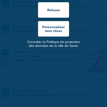
Scrap et Home déco pour ados - MLC
NOV
DIMANCHE 16 NOVEMBRE 2025 |
10:00
-
12:00
16
Yoga du rire - MLC
NOV
DIMANCHE 16 NOVEMBRE 2025 |
10:45
-
11:45
16
Consulter la Politique de protection
des données de la ville de Saran
Conférence - David Bowie, un artiste
NOV
aux mille visages
16
DIMANCHE 16 NOVEMBRE 2025 |
14:00
-
16:00
Sophro balade - MLC
NOV
DIMANCHE 16 NOVEMBRE 2025 |
18:00
-
19:15
16