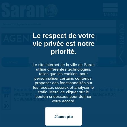
Aller au contenu principal
Accueil
»
Agenda quotidien
VOUS ÊTES ICI
Le respect de votre
AGENDA QUOTIDIEN
vie privée est notre
priorité.
« Préc.
Dimanche 16 novembre 2025
Suiv. »
Le site internet de la ville de Saran
utilise différentes technologies,
telles que les cookies, pour
personnaliser certains contenus,
proposer des fonctionnalités sur
les réseaux sociaux et analyser le
Exposition - Briser le silence du béton - Saïd Idouss
NOV
trafic. Merci de cliquer sur le
VENDREDI 7 NOVEMBRE 2025 | 14:00
-
DIMANCHE 30
07
bouton ci-dessous pour donner
NOVEMBRE 2025 | 17:30
votre accord.
-
30